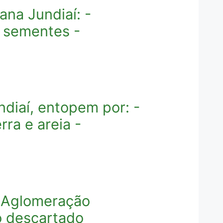
na Jundiaí: -
e sementes -
diaí, entopem por: -
ra e areia -
 Aglomeração
xo descartado