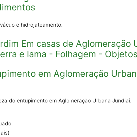
dimentos
 vácuo e hidrojateamento.
ardim Em casas de Aglomeração U
Terra e lama - Folhagem - Objeto
upimento em Aglomeração Urbana
tureza do entupimento em Aglomeração Urbana Jundiaí.
uado:
ais)