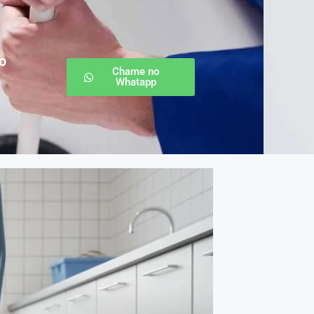
o
Chame no
Whatapp