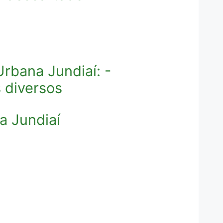
rbana Jundiaí: -
s diversos
 Jundiaí