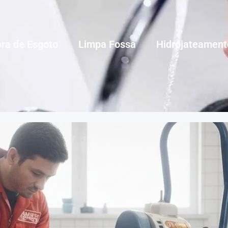
ra de Esgoto
Limpa Fossa
Hidrojateament