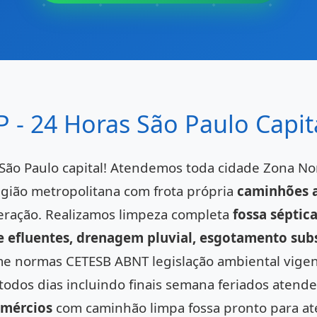
P - 24 Horas São Paulo Capit
 São Paulo capital! Atendemos toda cidade Zona No
gião metropolitana com frota própria
caminhões 
eração. Realizamos limpeza completa
fossa séptic
de efluentes, drenagem pluvial, esgotamento sub
me normas CETESB ABNT legislação ambiental vigen
 todos dias incluindo finais semana feriados aten
omércios
com caminhão limpa fossa pronto para a