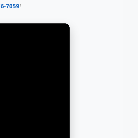
76-7059
!