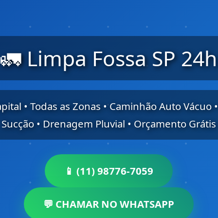
🚛 Limpa Fossa SP 24h
apital • Todas as Zonas • Caminhão Auto Vácuo •
Sucção • Drenagem Pluvial • Orçamento Grátis
📱 (11) 98776-7059
💬 CHAMAR NO WHATSAPP