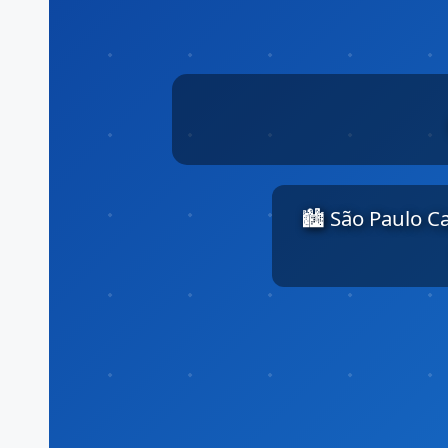
🏙️ São Paulo C