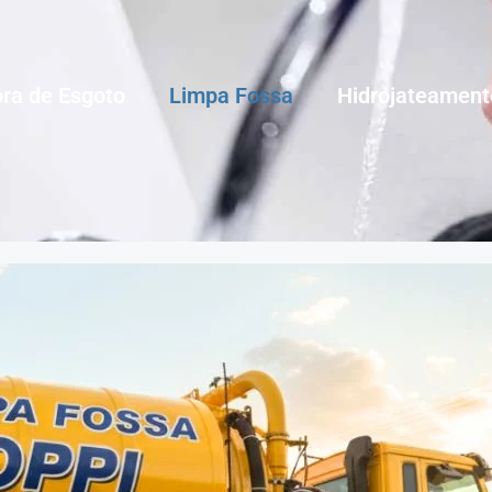
ra de Esgoto
Limpa Fossa
Hidrojateament