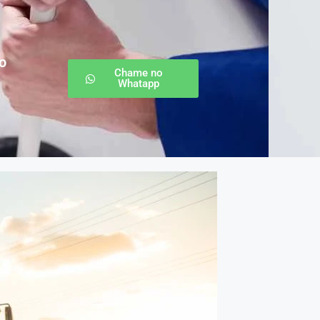
o
Chame no
Whatapp