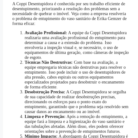
A Coppi Desentupidora é conhecida por seu trabalho eficiente de
desentupimento, priorizando a resolução dos problemas sem a
necessidade de quebrar o imóvel. Veja como a empresa resolveria
o problema de entupimento do vaso sanitário de Erika Gemzer de
forma eficaz:
Avaliação Profissional:
A equipe da Coppi Desentupidora
realizaria uma avaliação profissional do entupimento para
determinar a causa e a extensão do problema. Isso
envolveria a inspeção visual e, se necessário, o uso de
equipamentos de última geração, como câmeras de inspeção
de esgoto.
Técnicas Não Destrutivas:
Com base na avaliação, a
equipe empregaria técnicas não destrutivas para resolver o
entupimento. Isso pode incluir o uso de desentupidores de
alta pressão, cabos espirais ou outros equipamentos
especializados projetados para desobstruir o encanamento
de forma eficiente.
Desobstrução Precisa:
A Coppi Desentupidora se orgulha
de sua capacidade de realizar desobstruções precisas,
direcionando os esforços para o ponto exato do
entupimento, garantindo que o problema seja resolvido sem
causar danos ao encanamento ou ao imóvel.
Limpeza e Prevenção:
Após a remoção do entupimento, a
equipe fará a limpeza e a higienização do vaso sanitário e
das tubulações afetadas. Além disso, eles podem oferecer
orientações sobre a prevenção de entupimentos futuros.
Mínimo Impacto:
A abordagem da Coppi Desentupidora é