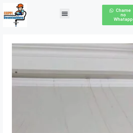
Chame
no
Whatapp
Desentupidora de Esgoto