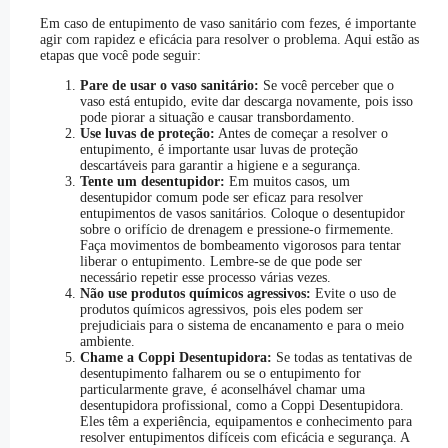
Em caso de entupimento de vaso sanitário com fezes, é importante
agir com rapidez e eficácia para resolver o problema. Aqui estão as
etapas que você pode seguir:
Pare de usar o vaso sanitário:
Se você perceber que o
vaso está entupido, evite dar descarga novamente, pois isso
pode piorar a situação e causar transbordamento.
Use luvas de proteção:
Antes de começar a resolver o
entupimento, é importante usar luvas de proteção
descartáveis para garantir a higiene e a segurança.
Tente um desentupidor:
Em muitos casos, um
desentupidor comum pode ser eficaz para resolver
entupimentos de vasos sanitários. Coloque o desentupidor
sobre o orifício de drenagem e pressione-o firmemente.
Faça movimentos de bombeamento vigorosos para tentar
liberar o entupimento. Lembre-se de que pode ser
necessário repetir esse processo várias vezes.
Não use produtos químicos agressivos:
Evite o uso de
produtos químicos agressivos, pois eles podem ser
prejudiciais para o sistema de encanamento e para o meio
ambiente.
Chame a Coppi Desentupidora:
Se todas as tentativas de
desentupimento falharem ou se o entupimento for
particularmente grave, é aconselhável chamar uma
desentupidora profissional, como a Coppi Desentupidora.
Eles têm a experiência, equipamentos e conhecimento para
resolver entupimentos difíceis com eficácia e segurança. A