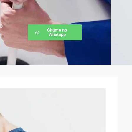
o
Chame no
Whatapp