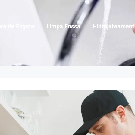
ra de Esgoto
Limpa Fossa
Hidrojateament