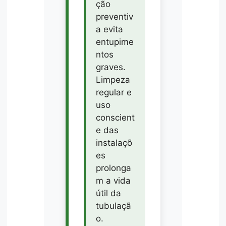
ção
preventiv
a evita
entupime
ntos
graves.
Limpeza
regular e
uso
conscient
e das
instalaçõ
es
prolonga
m a vida
útil da
tubulaçã
o.