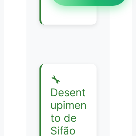
🔧
Desent
upimen
to de
Sifão