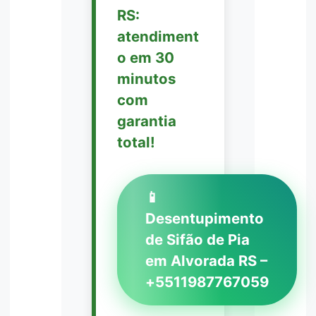
RS:
atendiment
o em 30
minutos
com
garantia
total!
📱
Desentupimento
de Sifão de Pia
em Alvorada RS –
+5511987767059