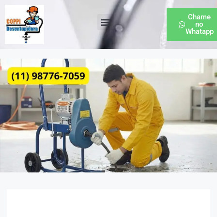
Chame
no
Whatapp
Desentupidora de Esgoto