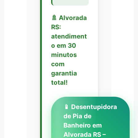
🚿 Alvorada
RS:
atendiment
o em 30
minutos
com
garantia
total!
📱 Desentupidora
de Pia de
Banheiro em
Alvorada RS –