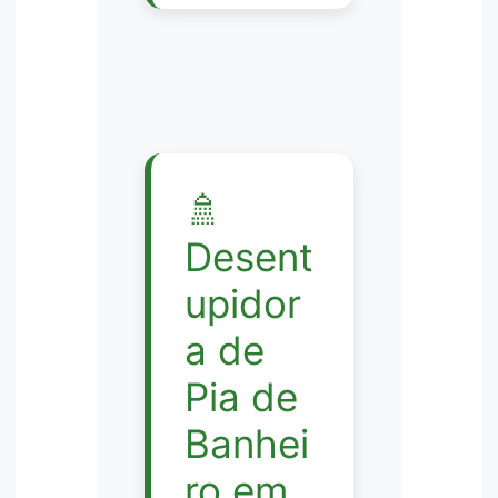
🚿
Desent
upidor
a de
Pia de
Banhei
ro em