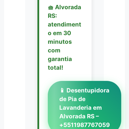
🧺 Alvorada
RS:
atendiment
o em 30
minutos
com
garantia
total!
📱 Desentupidora
de Pia de
Lavanderia em
Alvorada RS –
+5511987767059