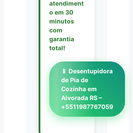
atendiment
o em 30
minutos
com
garantia
total!
📱 Desentupidora
de Pia de
Cozinha em
Alvorada RS –
+5511987767059