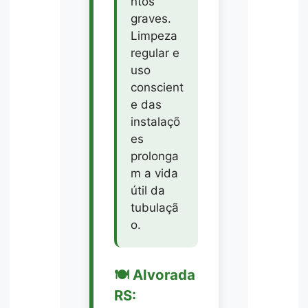
ntos
graves.
Limpeza
regular e
uso
conscient
e das
instalaçõ
es
prolonga
m a vida
útil da
tubulaçã
o.
🍽️ Alvorada
RS: