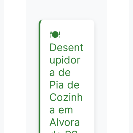
🍽️
Desent
upidor
a de
Pia de
Cozinh
a em
Alvora