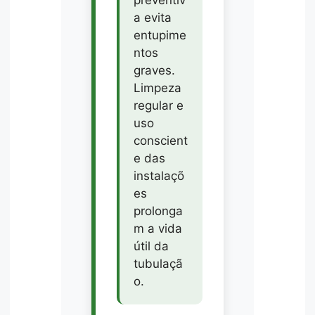
preventiv
a evita
entupime
ntos
graves.
Limpeza
regular e
uso
conscient
e das
instalaçõ
es
prolonga
m a vida
útil da
tubulaçã
o.