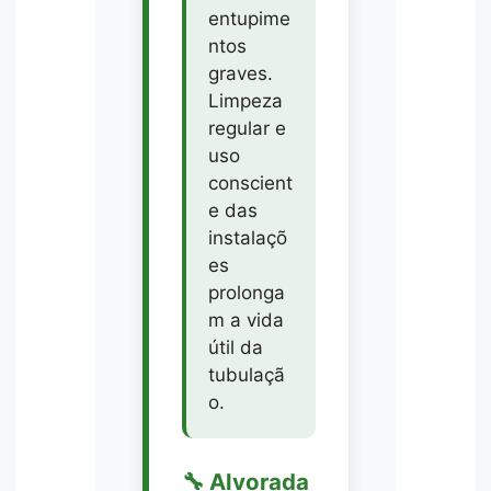
entupime
ntos
graves.
Limpeza
regular e
uso
conscient
e das
instalaçõ
es
prolonga
m a vida
útil da
tubulaçã
o.
🔧 Alvorada