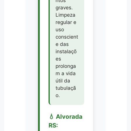
ntos
graves.
Limpeza
regular e
uso
conscient
e das
instalaçõ
es
prolonga
m a vida
útil da
tubulaçã
o.
💧 Alvorada
RS: