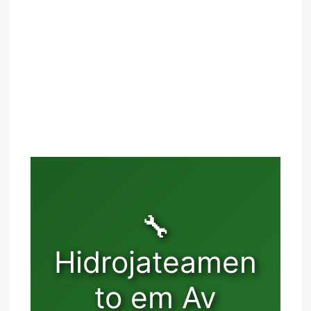
🔧
Hidrojateamen
to em Av