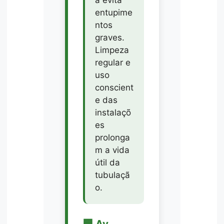
entupime
ntos
graves.
Limpeza
regular e
uso
conscient
e das
instalaçõ
es
prolonga
m a vida
útil da
tubulaçã
o.
🏢 Av