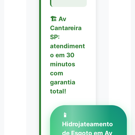
🏗️ Av
Cantareira
SP:
atendiment
o em 30
minutos
com
garantia
total!
📱
Hidrojateamento
de Esgoto em Av