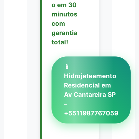
o em 30
minutos
com
garantia
total!
📱
Hidrojateamento
Residencial em
Av Cantareira SP
–
+5511987767059