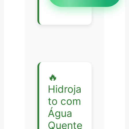
🔥
Hidroja
to com
Água
Quente