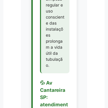
regular e
uso
conscient
e das
instalaçõ
es
prolonga
m a vida
útil da
tubulaçã
o.
💦 Av
Cantareira
SP:
atendiment