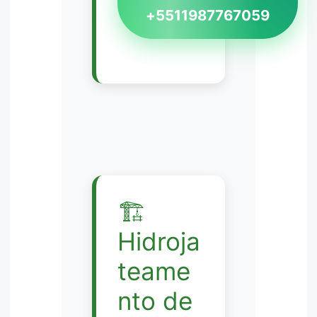
+5511987767059
🏗️
Hidroja
teame
nto de