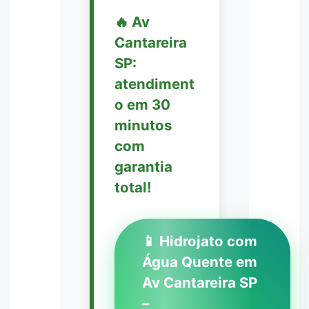
🔥 Av
Cantareira
SP:
atendiment
o em 30
minutos
com
garantia
total!
📱 Hidrojato com
Água Quente em
Av Cantareira SP
–