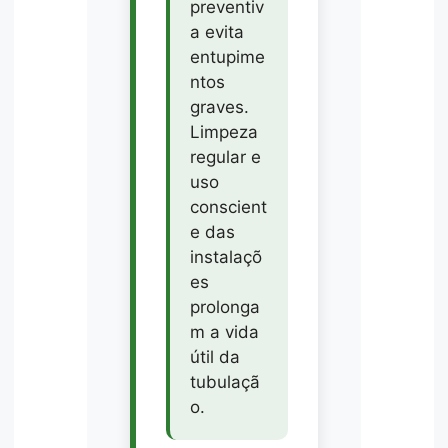
preventiv
a evita
entupime
ntos
graves.
Limpeza
regular e
uso
conscient
e das
instalaçõ
es
prolonga
m a vida
útil da
tubulaçã
o.