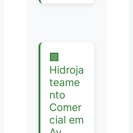
🏢
Hidroja
teame
nto
Comer
cial em
Av