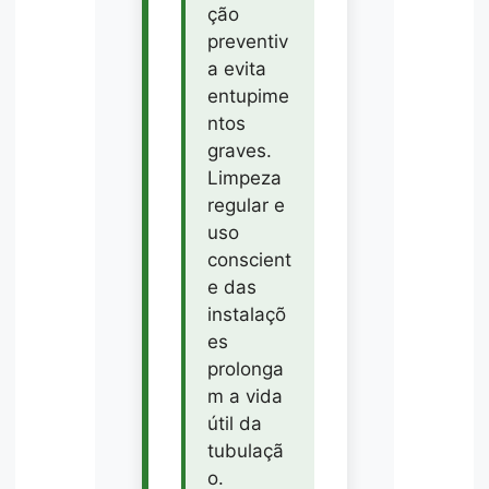
ção
preventiv
a evita
entupime
ntos
graves.
Limpeza
regular e
uso
conscient
e das
instalaçõ
es
prolonga
m a vida
útil da
tubulaçã
o.