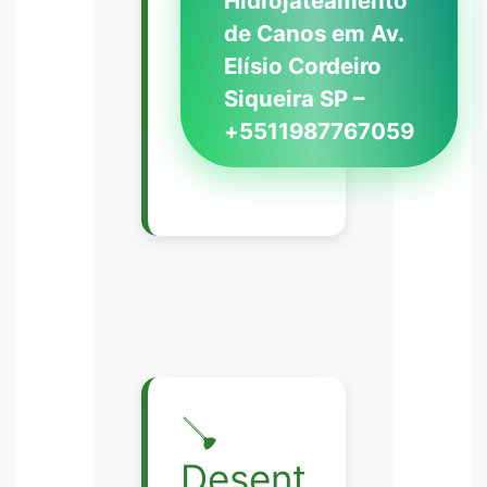
Hidrojateamento
de Canos em Av.
Elísio Cordeiro
Siqueira SP –
+5511987767059
🪠
Desent