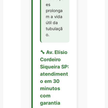
es
prolonga
m a vida
útil da
tubulaçã
o.
🔧 Av. Elísio
Cordeiro
Siqueira SP:
atendiment
o em 30
minutos
com
garantia