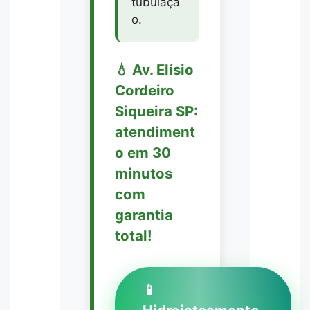
tubulaçã
o.
💧 Av. Elísio
Cordeiro
Siqueira SP:
atendiment
o em 30
minutos
com
garantia
total!
📱