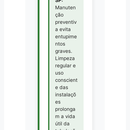
SP:
Manuten
ção
preventiv
a evita
entupime
ntos
graves.
Limpeza
regular e
uso
conscient
e das
instalaçõ
es
prolonga
m a vida
útil da