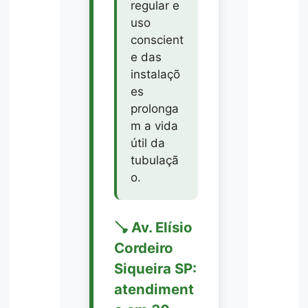
regular e
uso
conscient
e das
instalaçõ
es
prolonga
m a vida
útil da
tubulaçã
o.
🪠 Av. Elísio
Cordeiro
Siqueira SP:
atendiment