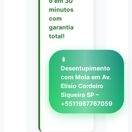
o em 30
minutos
com
garantia
total!
📱
Desentupimento
com Mola em Av.
Elísio Cordeiro
Siqueira SP –
+5511987767059