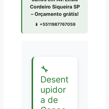
Cordeiro Siqueira SP
– Orçamento grátis!
📱 +5511987767059
🔧
Desent
upidor
a de