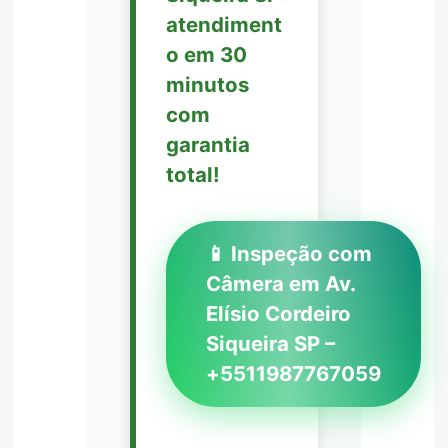
atendiment
o em 30
minutos
com
garantia
total!
📱 Inspeção com
Câmera em Av.
Elísio Cordeiro
Siqueira SP –
+5511987767059