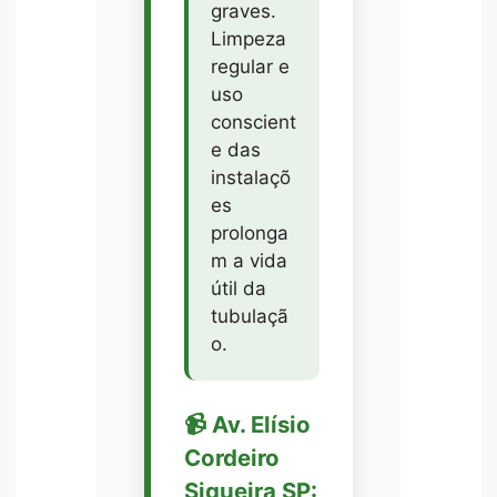
graves.
Limpeza
regular e
uso
conscient
e das
instalaçõ
es
prolonga
m a vida
útil da
tubulaçã
o.
📹 Av. Elísio
Cordeiro
Siqueira SP: