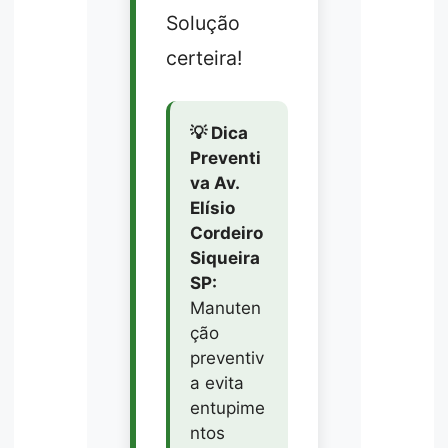
Solução
certeira!
💡 Dica
Preventi
va Av.
Elísio
Cordeiro
Siqueira
SP:
Manuten
ção
preventiv
a evita
entupime
ntos