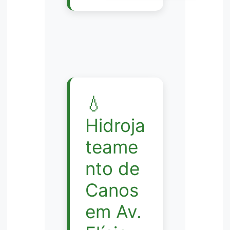
💧
Hidroja
teame
nto de
Canos
em Av.