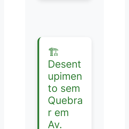
🏗️
Desent
upimen
to sem
Quebra
r em
Av.