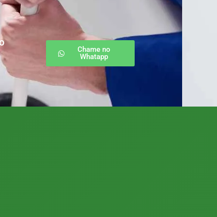
o
Chame no
Whatapp