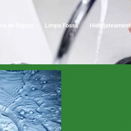
ra de Esgoto
Limpa Fossa
Hidrojateament