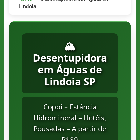
Lindoia
🏔️
Desentupidora
em Águas de
Lindoia SP
Coppi – Estância
Hidromineral – Hotéis,
Pousadas – A partir de
R$89