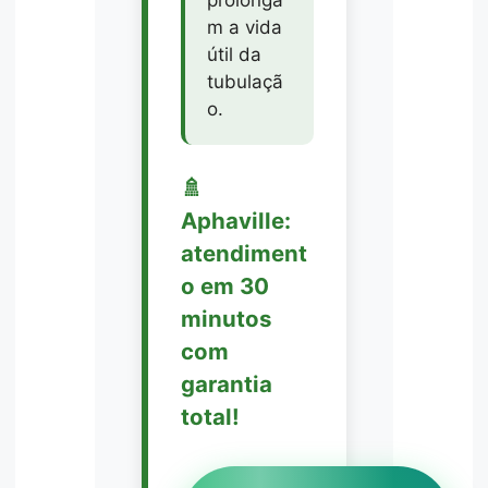
m a vida
útil da
tubulaçã
o.
🚿
Aphaville:
atendiment
o em 30
minutos
com
garantia
total!