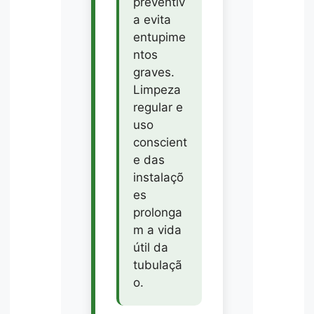
preventiv
a evita
entupime
ntos
graves.
Limpeza
regular e
uso
conscient
e das
instalaçõ
es
prolonga
m a vida
útil da
tubulaçã
o.