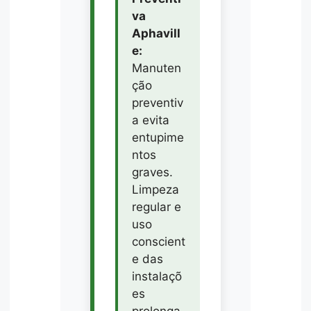
va
Aphavill
e:
Manuten
ção
preventiv
a evita
entupime
ntos
graves.
Limpeza
regular e
uso
conscient
e das
instalaçõ
es
prolonga