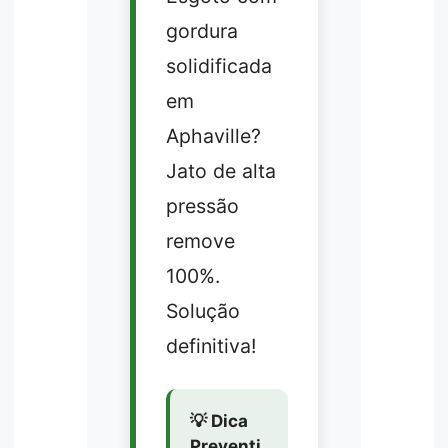
gordura
solidificada
em
Aphaville?
Jato de alta
pressão
remove
100%.
Solução
definitiva!
💡 Dica
Preventi