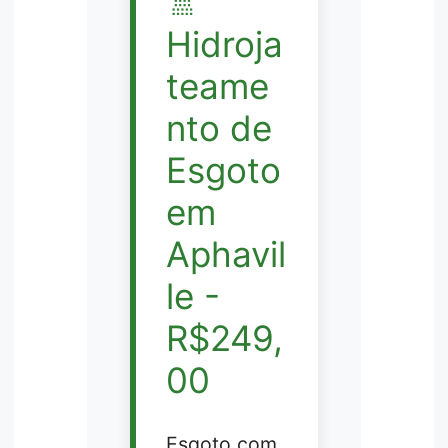
🚿
Hidroja
teame
nto de
Esgoto
em
Aphavil
le -
R$249,
00
Esgoto com