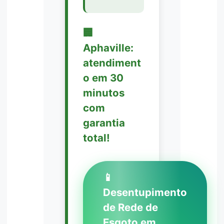
🏢
Aphaville:
atendiment
o em 30
minutos
com
garantia
total!
📱
Desentupimento
de Rede de
Esgoto em