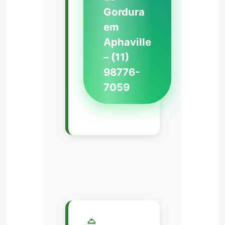
Gordura
em
Aphaville
– (11)
98776-
7059