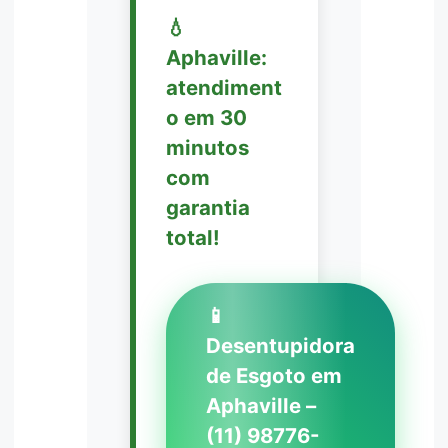
💧
Aphaville:
atendiment
o em 30
minutos
com
garantia
total!
📱
Desentupidora
de Esgoto em
Aphaville –
(11) 98776-