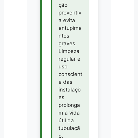
ção
preventiv
a evita
entupime
ntos
graves.
Limpeza
regular e
uso
conscient
e das
instalaçõ
es
prolonga
m a vida
útil da
tubulaçã
o.