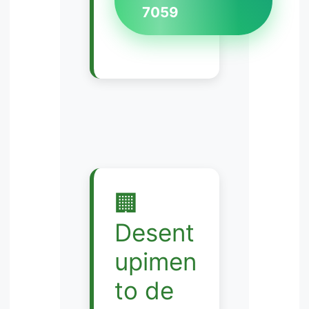
7059
🏢
Desent
upimen
to de