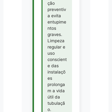
ção
preventiv
a evita
entupime
ntos
graves.
Limpeza
regular e
uso
conscient
e das
instalaçõ
es
prolonga
m a vida
útil da
tubulaçã
o.