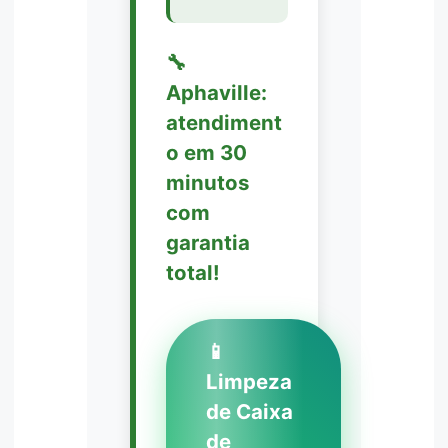
🔧
Aphaville:
atendiment
o em 30
minutos
com
garantia
total!
📱
Limpeza
de Caixa
de