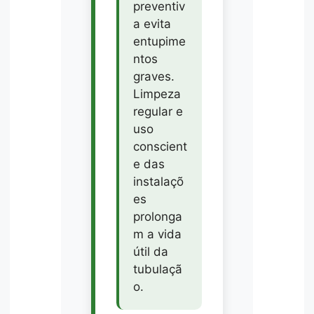
preventiv
a evita
entupime
ntos
graves.
Limpeza
regular e
uso
conscient
e das
instalaçõ
es
prolonga
m a vida
útil da
tubulaçã
o.