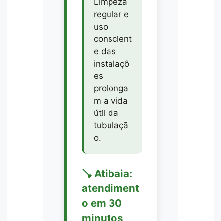
Limpeza
regular e
uso
conscient
e das
instalaçõ
es
prolonga
m a vida
útil da
tubulaçã
o.
🪠 Atibaia:
atendiment
o em 30
minutos