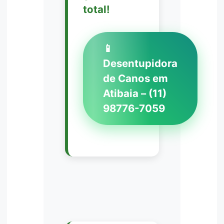
total!
📱
Desentupidora
de Canos em
Atibaia – (11)
98776-7059