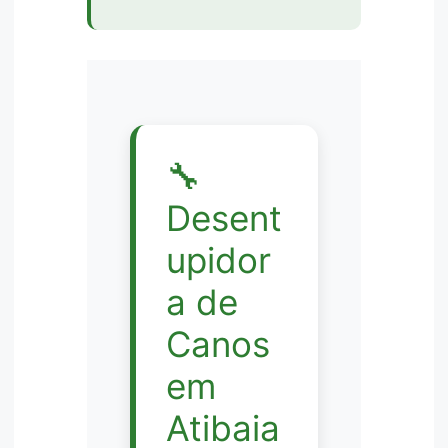
🔧
Desent
upidor
a de
Canos
em
Atibaia