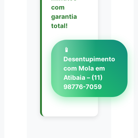
com
garantia
total!
📱
Desentupimento
com Mola em
Atibaia – (11)
98776-7059