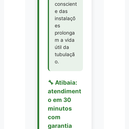
conscient
e das
instalaçõ
es
prolonga
m a vida
útil da
tubulaçã
o.
🔧 Atibaia:
atendiment
o em 30
minutos
com
garantia