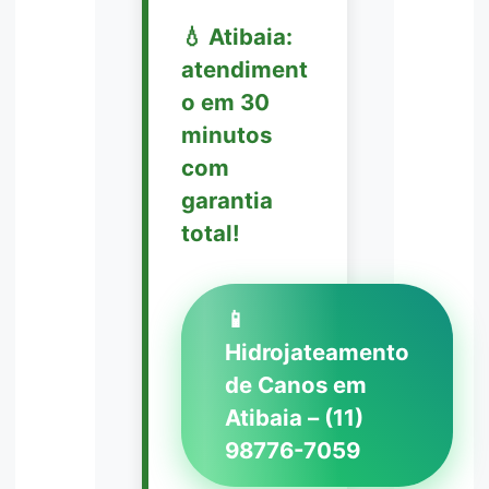
💧 Atibaia:
atendiment
o em 30
minutos
com
garantia
total!
📱
Hidrojateamento
de Canos em
Atibaia – (11)
98776-7059