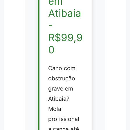
em
Atibaia
-
R$99,9
0
Cano com
obstrução
grave em
Atibaia?
Mola
profissional
alcança até