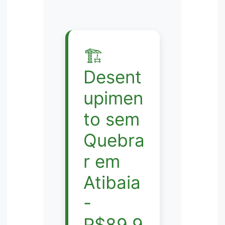
🏗️
Desent
upimen
to sem
Quebra
r em
Atibaia
-
R$89,9