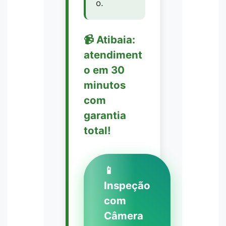
o.
📹 Atibaia:
atendiment
o em 30
minutos
com
garantia
total!
📱
Inspeção
com
Câmera