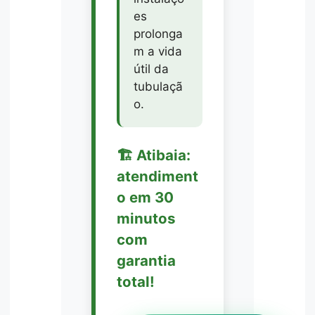
es
prolonga
m a vida
útil da
tubulaçã
o.
🏗️ Atibaia:
atendiment
o em 30
minutos
com
garantia
total!