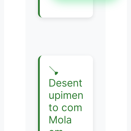
🪠
Desent
upimen
to com
Mola