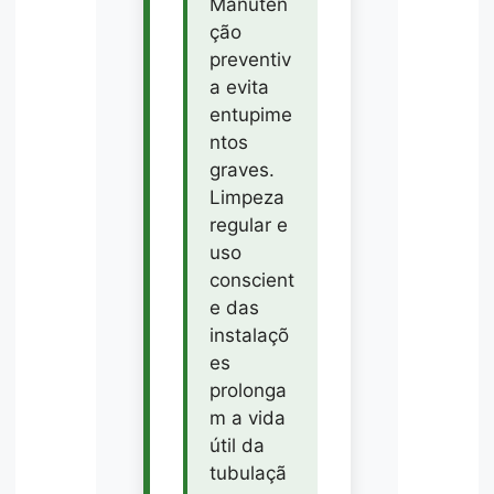
Manuten
ção
preventiv
a evita
entupime
ntos
graves.
Limpeza
regular e
uso
conscient
e das
instalaçõ
es
prolonga
m a vida
útil da
tubulaçã