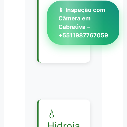
📱 Inspeção com
Câmera em
Cabreúva –
+5511987767059
💧
Hidroja