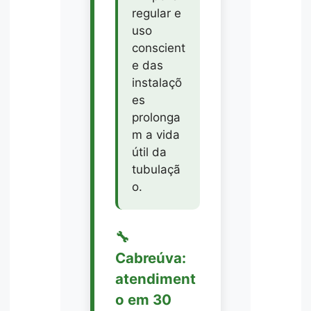
regular e
uso
conscient
e das
instalaçõ
es
prolonga
m a vida
útil da
tubulaçã
o.
🔧
Cabreúva:
atendiment
o em 30