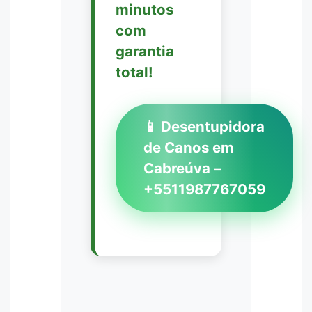
minutos
com
garantia
total!
📱 Desentupidora
de Canos em
Cabreúva –
+5511987767059