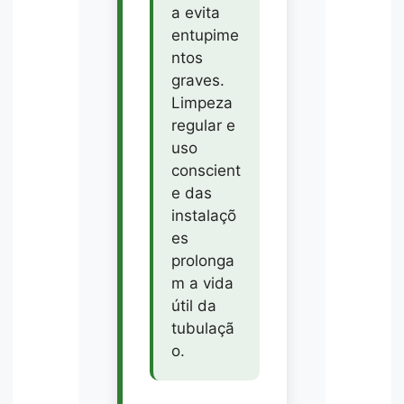
a evita
entupime
ntos
graves.
Limpeza
regular e
uso
conscient
e das
instalaçõ
es
prolonga
m a vida
útil da
tubulaçã
o.