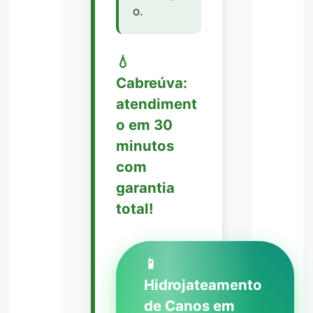
o.
💧
Cabreúva:
atendiment
o em 30
minutos
com
garantia
total!
📱
Hidrojateamento
de Canos em