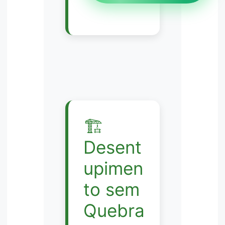
🏗️
Desent
upimen
to sem
Quebra