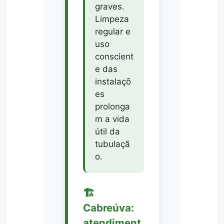
graves.
Limpeza
regular e
uso
conscient
e das
instalaçõ
es
prolonga
m a vida
útil da
tubulaçã
o.
🏗️
Cabreúva:
atendiment