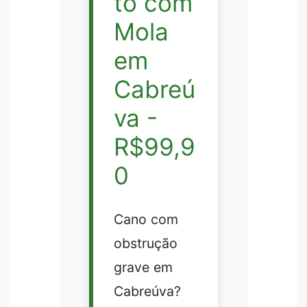
to com
Mola
em
Cabreú
va -
R$99,9
0
Cano com
obstrução
grave em
Cabreúva?