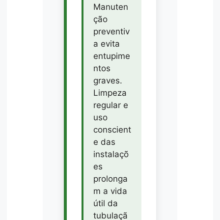
Manuten
ção
preventiv
a evita
entupime
ntos
graves.
Limpeza
regular e
uso
conscient
e das
instalaçõ
es
prolonga
m a vida
útil da
tubulaçã