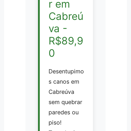
r em
Cabreú
va -
R$89,9
0
Desentupimo
s canos em
Cabreúva
sem quebrar
paredes ou
piso!