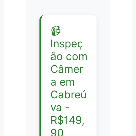
📹
Inspeç
ão com
Câmer
a em
Cabreú
va -
R$149,
90