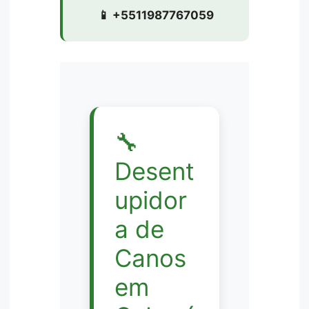
📱 +5511987767059
🔧
Desent
upidor
a de
Canos
em