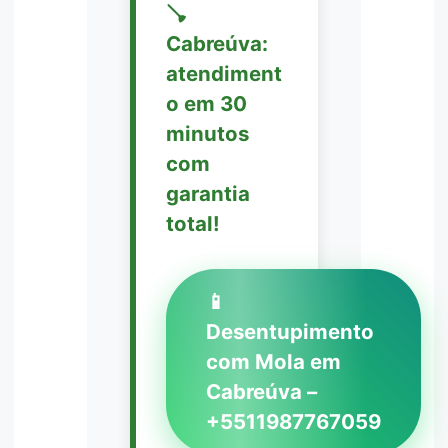
🪠
Cabreúva:
atendiment
o em 30
minutos
com
garantia
total!
📱
Desentupimento
com Mola em
Cabreúva –
+5511987767059