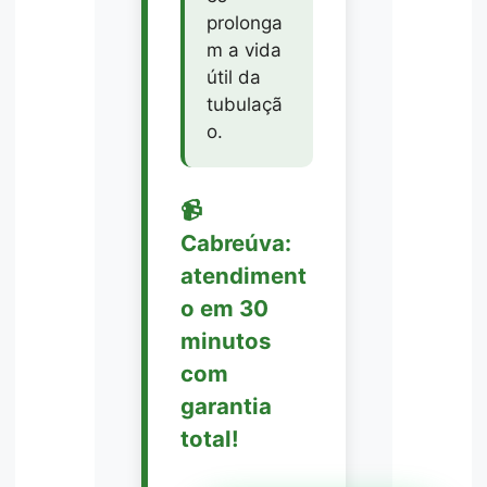
prolonga
m a vida
útil da
tubulaçã
o.
📹
Cabreúva:
atendiment
o em 30
minutos
com
garantia
total!