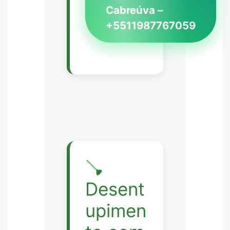
Cabreúva –
+5511987767059
🪠
Desent
upimen