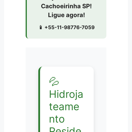
Cachoeirinha SP!
Ligue agora!
📱 +55-11-98776-7059
💦
Hidroja
teame
nto
Reside