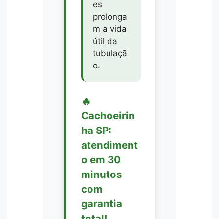
es
prolonga
m a vida
útil da
tubulaçã
o.
🔥
Cachoeirin
ha SP:
atendiment
o em 30
minutos
com
garantia
total!