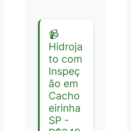
📹
Hidroja
to com
Inspeç
ão em
Cacho
eirinha
SP -