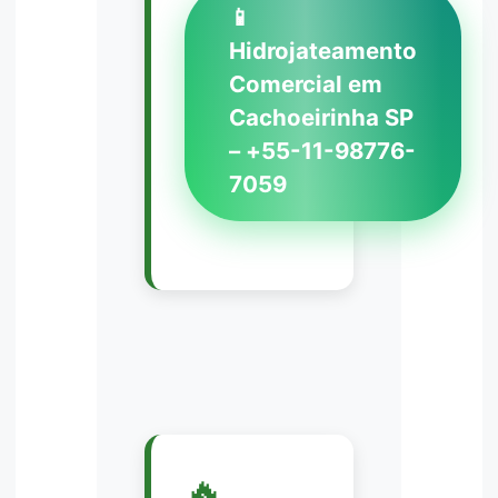
📱
Hidrojateamento
Comercial em
Cachoeirinha SP
– +55-11-98776-
7059
🔥