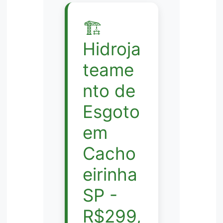
🏗️
Hidroja
teame
nto de
Esgoto
em
Cacho
eirinha
SP -
R$299,