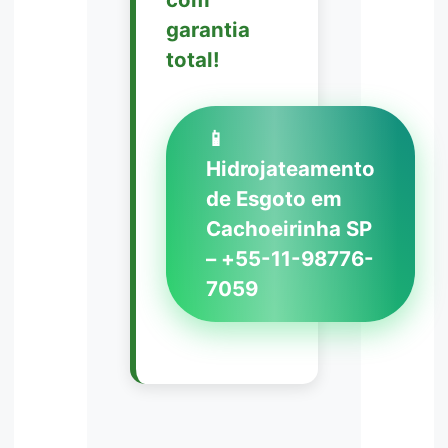
garantia
total!
📱
Hidrojateamento
de Esgoto em
Cachoeirinha SP
– +55-11-98776-
7059