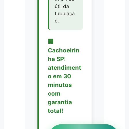
útil da
tubulaçã
o.
🏢
Cachoeirin
ha SP:
atendiment
o em 30
minutos
com
garantia
total!