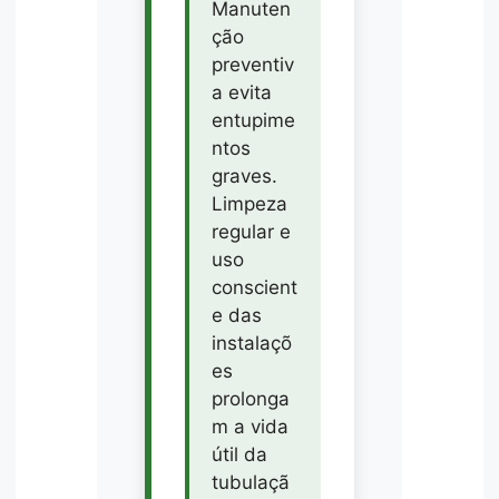
Manuten
ção
preventiv
a evita
entupime
ntos
graves.
Limpeza
regular e
uso
conscient
e das
instalaçõ
es
prolonga
m a vida
útil da
tubulaçã