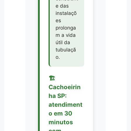
e das
instalaçõ
es
prolonga
m a vida
útil da
tubulaçã
o.
🏗️
Cachoeirin
ha SP:
atendiment
o em 30
minutos
com