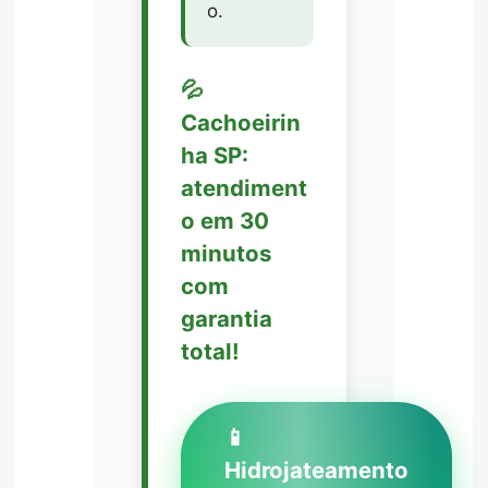
o.
💦
Cachoeirin
ha SP:
atendiment
o em 30
minutos
com
garantia
total!
📱
Hidrojateamento