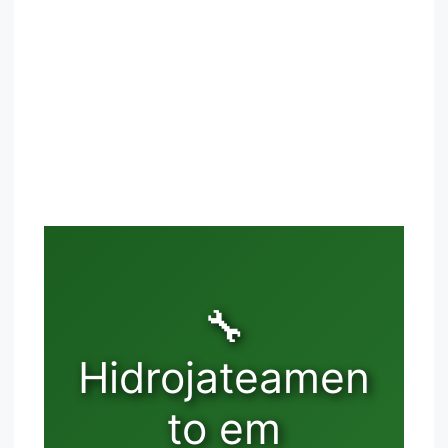
🔧
Hidrojateamen
to em