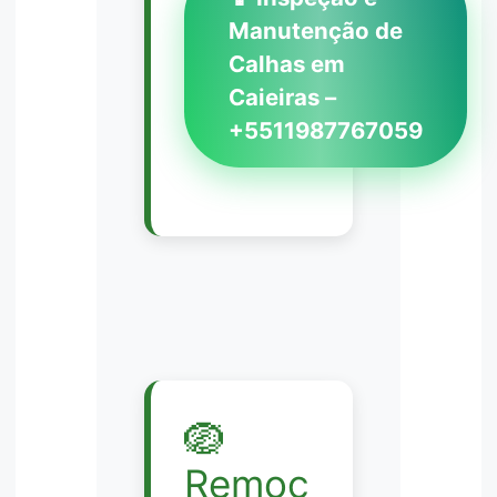
Manutenção de
Calhas em
Caieiras –
+5511987767059
🪺
Remoç