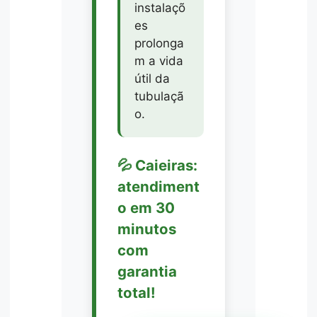
instalaçõ
es
prolonga
m a vida
útil da
tubulaçã
o.
💦 Caieiras:
atendiment
o em 30
minutos
com
garantia
total!