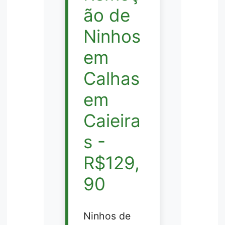
ão de
Ninhos
em
Calhas
em
Caieira
s -
R$129,
90
Ninhos de