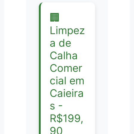
🏢
Limpez
a de
Calha
Comer
cial em
Caieira
s -
R$199,
90