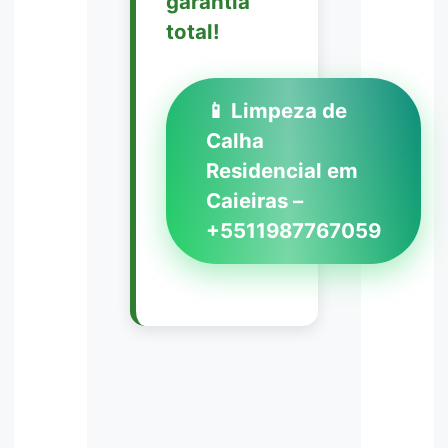
garantia
total!
📱 Limpeza de
Calha
Residencial em
Caieiras –
+5511987767059