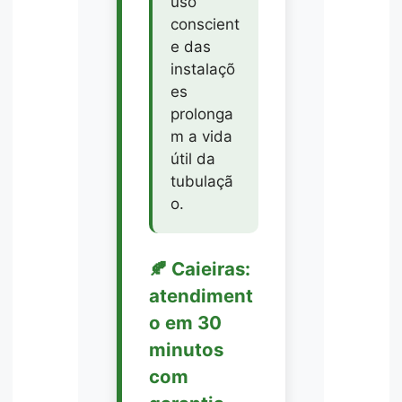
uso
conscient
e das
instalaçõ
es
prolonga
m a vida
útil da
tubulaçã
o.
🍂 Caieiras:
atendiment
o em 30
minutos
com