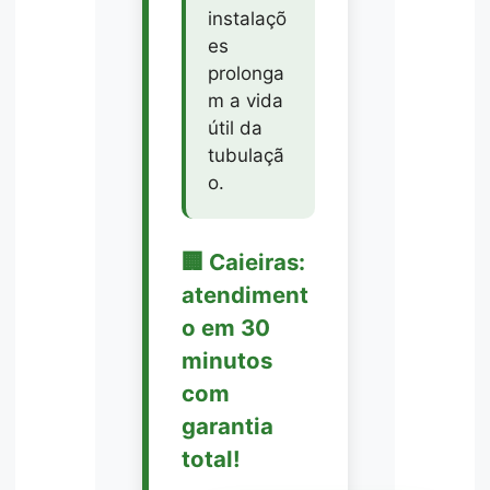
instalaçõ
es
prolonga
m a vida
útil da
tubulaçã
o.
🏢 Caieiras:
atendiment
o em 30
minutos
com
garantia
total!