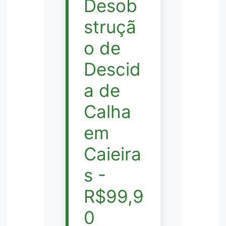
Desob
struçã
o de
Descid
a de
Calha
em
Caieira
s -
R$99,9
0