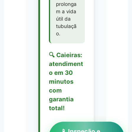
prolonga
m a vida
útil da
tubulaçã
o.
🔍 Caieiras:
atendiment
o em 30
minutos
com
garantia
total!
📱 Inspeção e