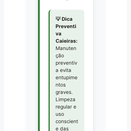
💡 Dica
Preventi
va
Caieiras:
Manuten
ção
preventiv
a evita
entupime
ntos
graves.
Limpeza
regular e
uso
conscient
e das