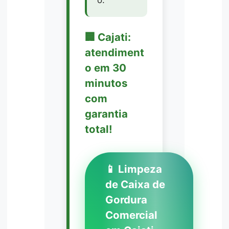
🏢 Cajati:
atendiment
o em 30
minutos
com
garantia
total!
📱 Limpeza
de Caixa de
Gordura
Comercial