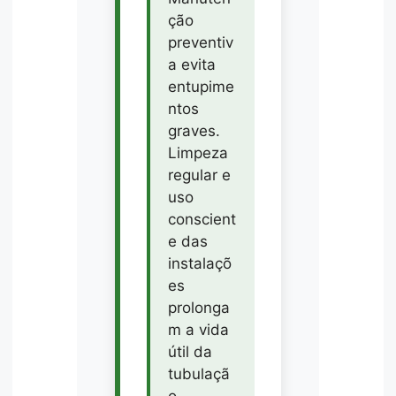
ção
preventiv
a evita
entupime
ntos
graves.
Limpeza
regular e
uso
conscient
e das
instalaçõ
es
prolonga
m a vida
útil da
tubulaçã
o.