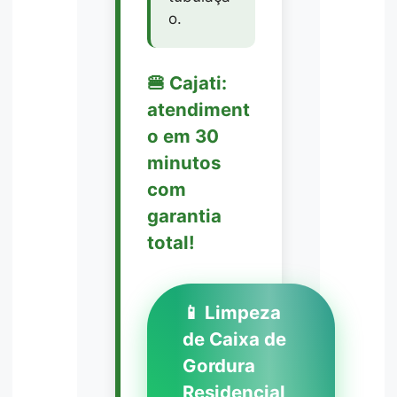
o.
🍔 Cajati:
atendiment
o em 30
minutos
com
garantia
total!
📱 Limpeza
de Caixa de
Gordura
Residencial