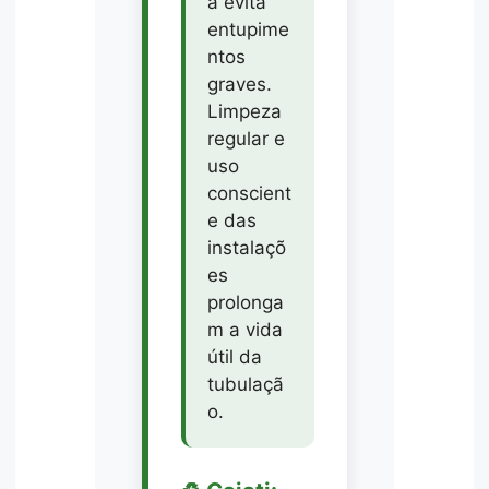
a evita
entupime
ntos
graves.
Limpeza
regular e
uso
conscient
e das
instalaçõ
es
prolonga
m a vida
útil da
tubulaçã
o.