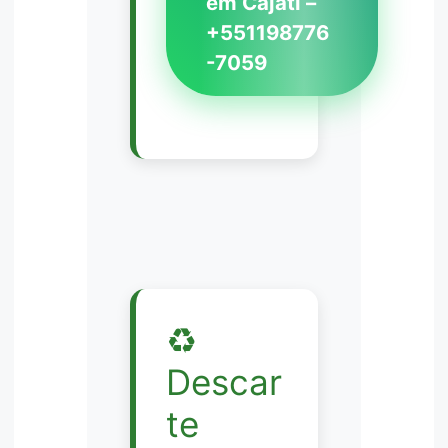
em Cajati –
+551198776
-7059
♻️
Descar
te