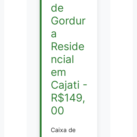
de
Gordur
a
Reside
ncial
em
Cajati -
R$149,
00
Caixa de