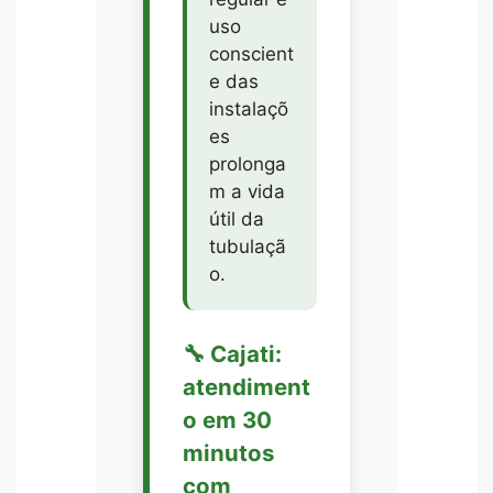
uso
conscient
e das
instalaçõ
es
prolonga
m a vida
útil da
tubulaçã
o.
🔧 Cajati:
atendiment
o em 30
minutos
com