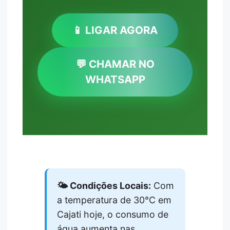
📱 LIGAR AGORA
💬 CHAMAR NO
WHATSAPP
🌤️ Condições Locais:
Com
a temperatura de 30°C em
Cajati hoje, o consumo de
água aumenta nas