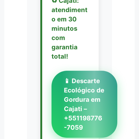
♻️ Cajati:
atendiment
o em 30
minutos
com
garantia
total!
📱 Descarte
Ecológico de
Gordura em
Cajati –
+551198776
-7059