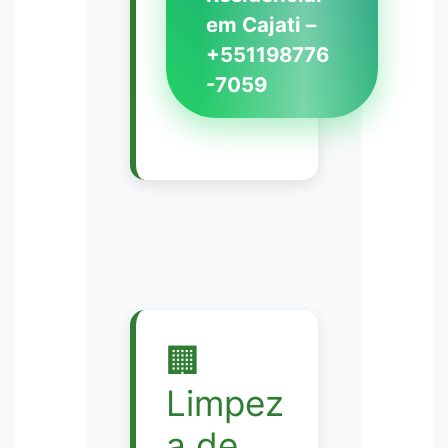
em Cajati –
+551198776
-7059
🏢
Limpez
a de