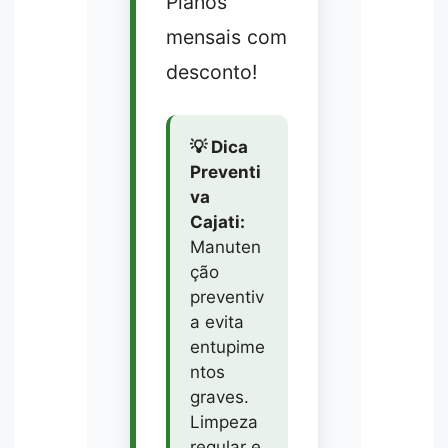
Planos
mensais com
desconto!
💡 Dica
Preventi
va
Cajati:
Manuten
ção
preventiv
a evita
entupime
ntos
graves.
Limpeza
regular e