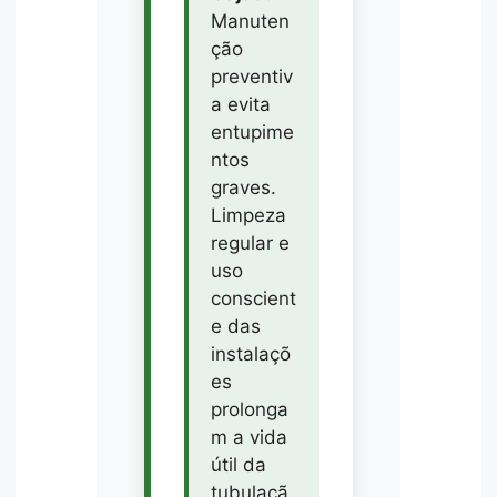
Manuten
ção
preventiv
a evita
entupime
ntos
graves.
Limpeza
regular e
uso
conscient
e das
instalaçõ
es
prolonga
m a vida
útil da
tubulaçã