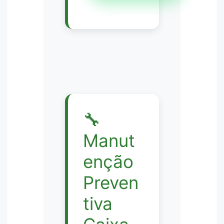
🔧
Manut
enção
Preven
tiva