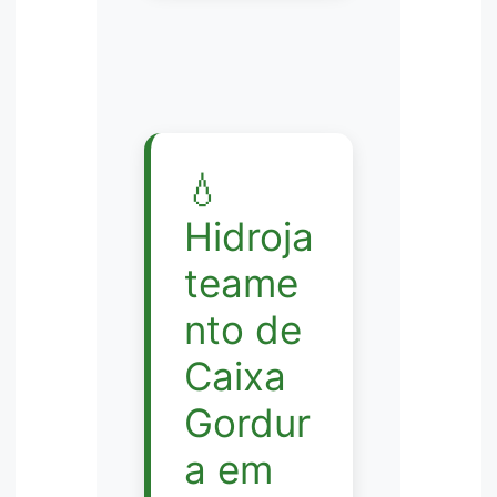
💧
Hidroja
teame
nto de
Caixa
Gordur
a em