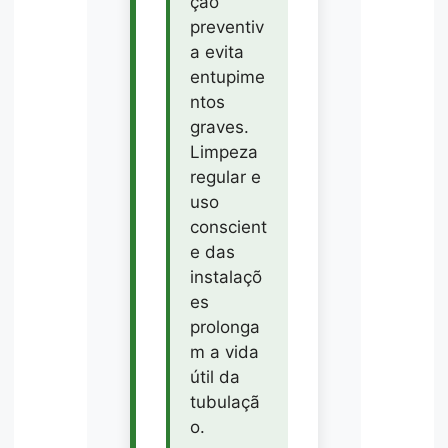
ção
preventiv
a evita
entupime
ntos
graves.
Limpeza
regular e
uso
conscient
e das
instalaçõ
es
prolonga
m a vida
útil da
tubulaçã
o.