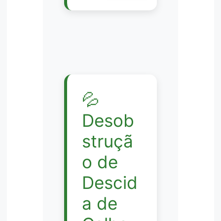
💦
Desob
struçã
o de
Descid
a de