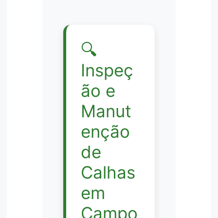
🔍
Inspeç
ão e
Manut
enção
de
Calhas
em
Campo