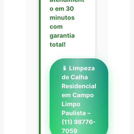
o em 30
minutos
com
garantia
total!
📱 Limpeza
de Calha
Residencial
em Campo
Limpo
Paulista –
(11) 98776-
7059