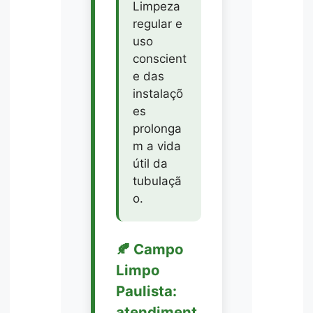
Limpeza
regular e
uso
conscient
e das
instalaçõ
es
prolonga
m a vida
útil da
tubulaçã
o.
🍂 Campo
Limpo
Paulista:
atendiment