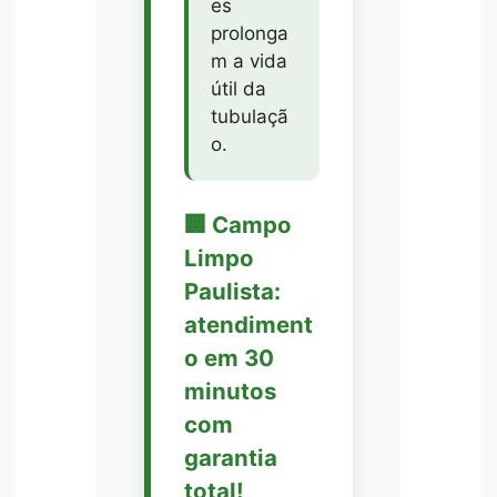
es
prolonga
m a vida
útil da
tubulaçã
o.
🏢 Campo
Limpo
Paulista:
atendiment
o em 30
minutos
com
garantia
total!