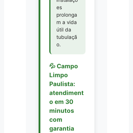
es
prolonga
m a vida
útil da
tubulaçã
o.
💦 Campo
Limpo
Paulista:
atendiment
o em 30
minutos
com
garantia