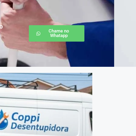
o
Chame no
Whatapp