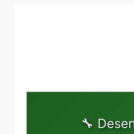
🔧 Desen