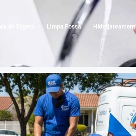
ra de Esgoto
Limpa Fossa
Hidrojateament