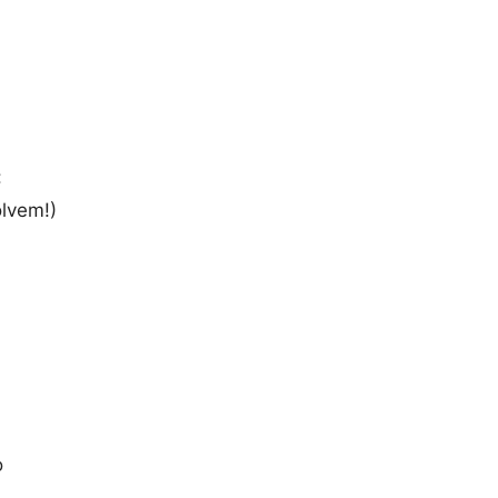
:
lvem!)
o