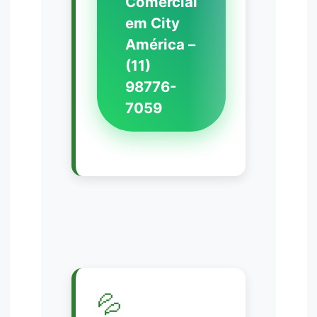
Comercial
em City
América –
(11)
98776-
7059
💦