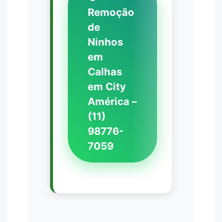
Remoção
de
Ninhos
em
Calhas
em City
América –
(11)
98776-
7059