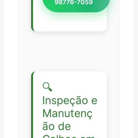
98776-7059
🔍
Inspeção e
Manutenç
ão de