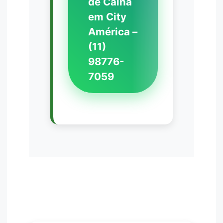
de Calha
em City
América –
(11)
98776-
7059