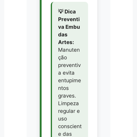
💡 Dica
Preventi
va Embu
das
Artes:
Manuten
ção
preventiv
a evita
entupime
ntos
graves.
Limpeza
regular e
uso
conscient
e das