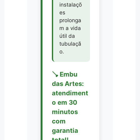
instalaçõ
es
prolonga
m a vida
útil da
tubulaçã
o.
🪠 Embu
das Artes:
atendiment
o em 30
minutos
com
garantia
total!