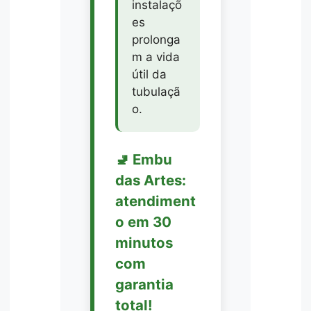
instalaçõ
es
prolonga
m a vida
útil da
tubulaçã
o.
🚽 Embu
das Artes:
atendiment
o em 30
minutos
com
garantia
total!