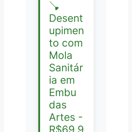
🪠
Desent
upimen
to com
Mola
Sanitár
ia em
Embu
das
Artes -
R$69,9