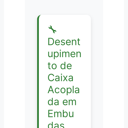
🔧
Desent
upimen
to de
Caixa
Acopla
da em
Embu
das