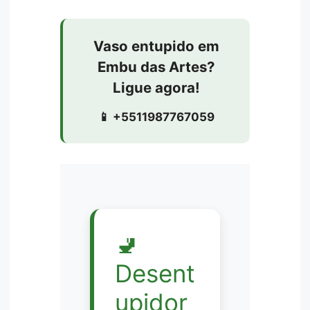
Vaso entupido em
Embu das Artes?
Ligue agora!
📱 +5511987767059
🚽
Desent
upidor