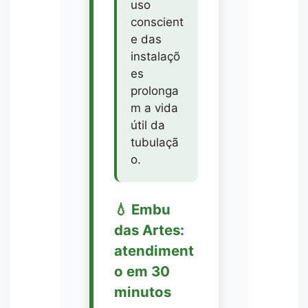
uso
conscient
e das
instalaçõ
es
prolonga
m a vida
útil da
tubulaçã
o.
💧 Embu
das Artes:
atendiment
o em 30
minutos