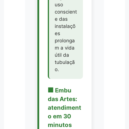
uso
conscient
e das
instalaçõ
es
prolonga
m a vida
útil da
tubulaçã
o.
🏢 Embu
das Artes:
atendiment
o em 30
minutos