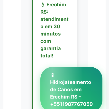
💧 Erechim
RS:
atendiment
o em 30
minutos
com
garantia
total!
📱
Hidrojateamento
de Canos em
Erechim RS –
+5511987767059