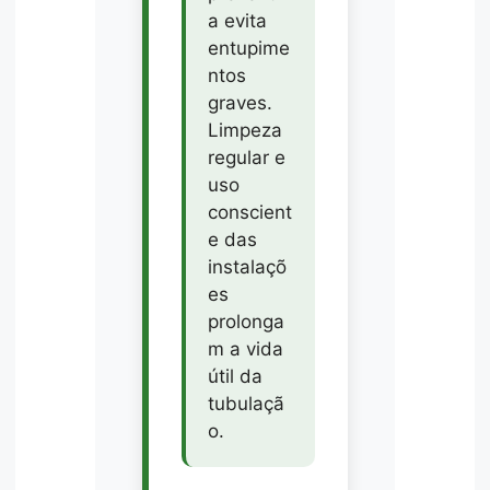
a evita
entupime
ntos
graves.
Limpeza
regular e
uso
conscient
e das
instalaçõ
es
prolonga
m a vida
útil da
tubulaçã
o.