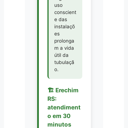
uso
conscient
e das
instalaçõ
es
prolonga
m a vida
útil da
tubulaçã
o.
🏗️ Erechim
RS:
atendiment
o em 30
minutos