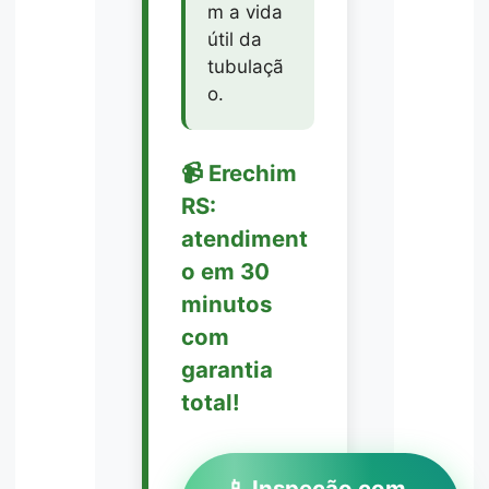
m a vida
útil da
tubulaçã
o.
📹 Erechim
RS:
atendiment
o em 30
minutos
com
garantia
total!
📱 Inspeção com