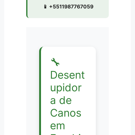
📱 +5511987767059
🔧
Desent
upidor
a de
Canos
em