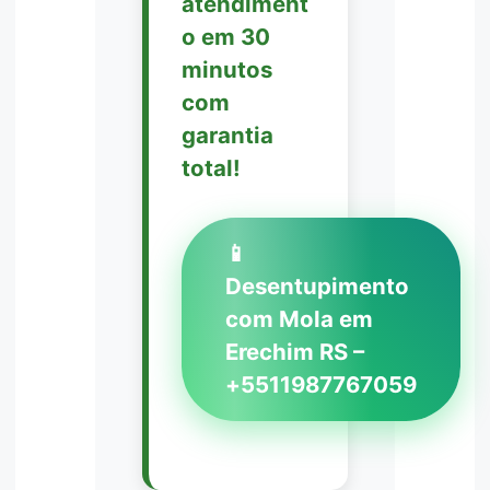
atendiment
o em 30
minutos
com
garantia
total!
📱
Desentupimento
com Mola em
Erechim RS –
+5511987767059