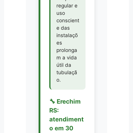
regular e
uso
conscient
e das
instalaçõ
es
prolonga
m a vida
útil da
tubulaçã
o.
🔧 Erechim
RS:
atendiment
o em 30