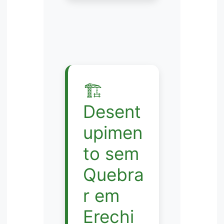
🏗️
Desent
upimen
to sem
Quebra
r em
Erechi