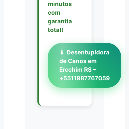
minutos
com
garantia
total!
📱 Desentupidora
de Canos em
Erechim RS –
+5511987767059