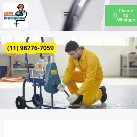
Chame
no
Whatapp
Desentupidora de Esgoto