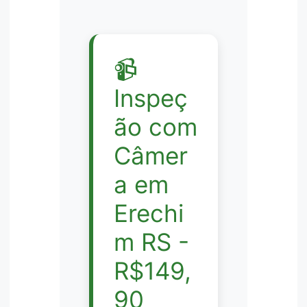
📹
Inspeç
ão com
Câmer
a em
Erechi
m RS -
R$149,
90