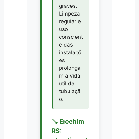
graves.
Limpeza
regular e
uso
conscient
e das
instalaçõ
es
prolonga
m a vida
útil da
tubulaçã
o.
🪠 Erechim
RS: