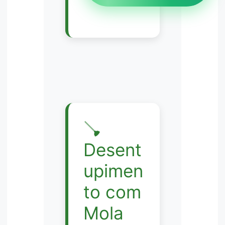
🪠
Desent
upimen
to com
Mola