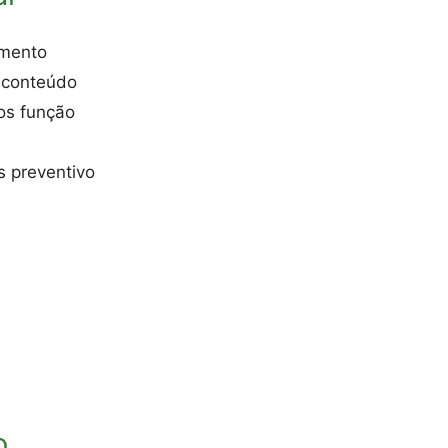
amento
 conteúdo
os função
 preventivo
o