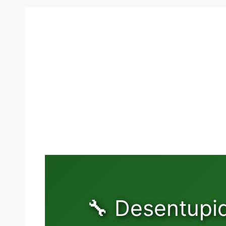
🔧 Desentupi