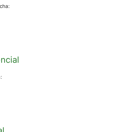
cha:
ncial
:
al