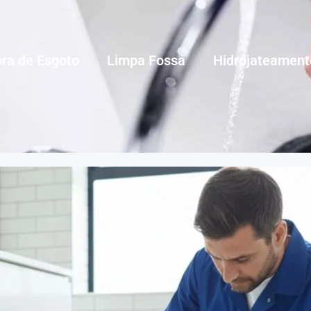
ra de Esgoto
Limpa Fossa
Hidrojateament