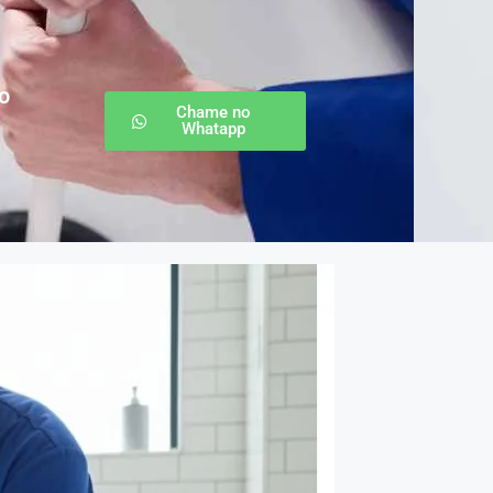
o
Chame no
Whatapp