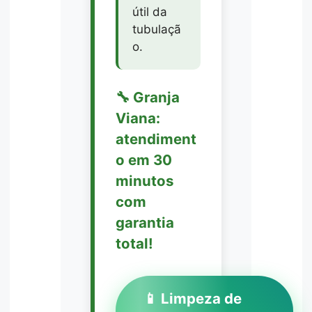
útil da
tubulaçã
o.
🔧 Granja
Viana:
atendiment
o em 30
minutos
com
garantia
total!
📱 Limpeza de