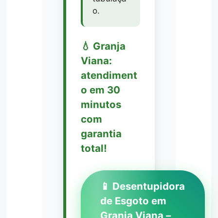
o.
💧 Granja
Viana:
atendiment
o em 30
minutos
com
garantia
total!
📱 Desentupidora
de Esgoto em
Granja Viana –