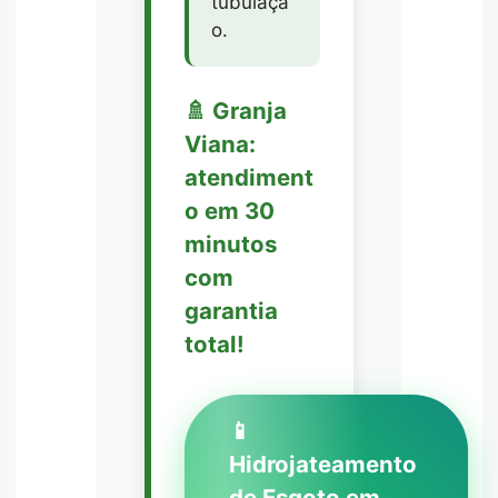
tubulaçã
o.
🚿 Granja
Viana:
atendiment
o em 30
minutos
com
garantia
total!
📱
Hidrojateamento
de Esgoto em