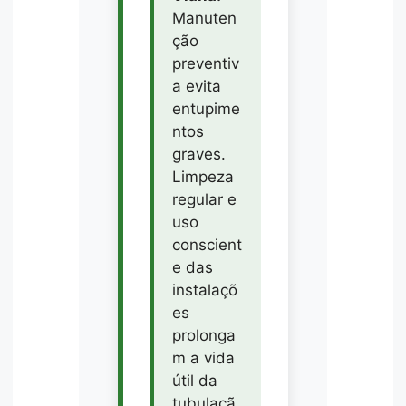
Manuten
ção
preventiv
a evita
entupime
ntos
graves.
Limpeza
regular e
uso
conscient
e das
instalaçõ
es
prolonga
m a vida
útil da
tubulaçã