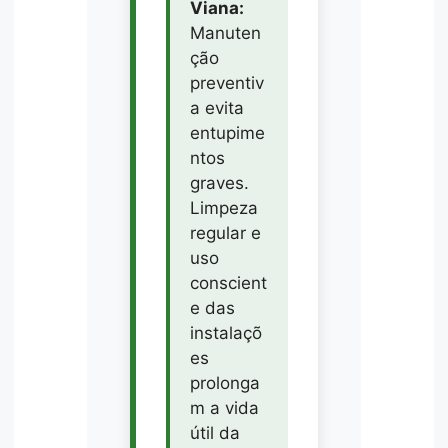
Viana:
Manuten
ção
preventiv
a evita
entupime
ntos
graves.
Limpeza
regular e
uso
conscient
e das
instalaçõ
es
prolonga
m a vida
útil da