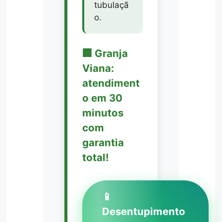
tubulaçã
o.
🏢 Granja
Viana:
atendiment
o em 30
minutos
com
garantia
total!
📱
Desentupimento