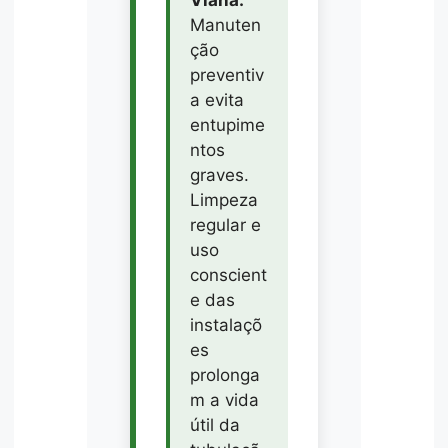
Manuten
ção
preventiv
a evita
entupime
ntos
graves.
Limpeza
regular e
uso
conscient
e das
instalaçõ
es
prolonga
m a vida
útil da