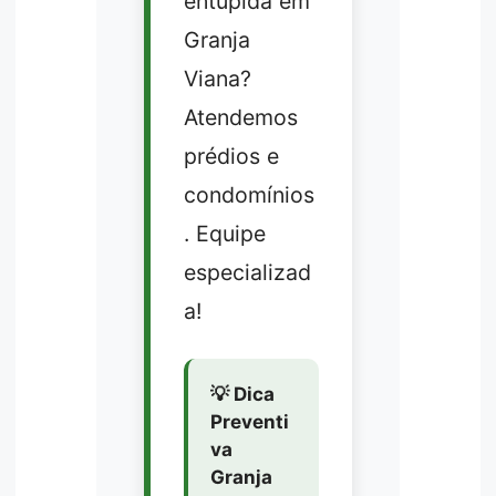
entupida em
Granja
Viana?
Atendemos
prédios e
condomínios
. Equipe
especializad
a!
💡 Dica
Preventi
va
Granja