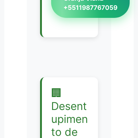
+5511987767059
🏢
Desent
upimen
to de