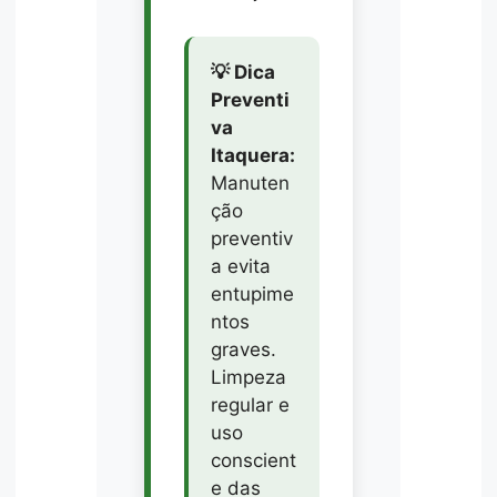
💡 Dica
Preventi
va
Itaquera:
Manuten
ção
preventiv
a evita
entupime
ntos
graves.
Limpeza
regular e
uso
conscient
e das