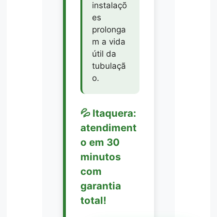
instalaçõ
es
prolonga
m a vida
útil da
tubulaçã
o.
💦 Itaquera:
atendiment
o em 30
minutos
com
garantia
total!