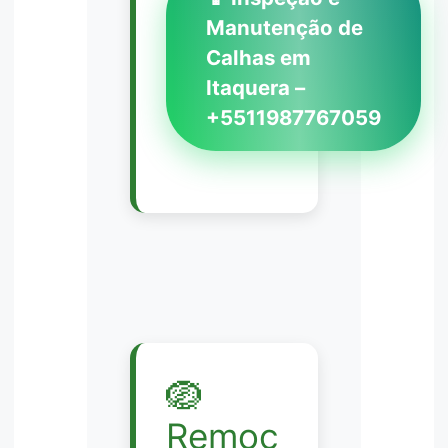
Manutenção de
Calhas em
Itaquera –
+5511987767059
🪺
Remoç