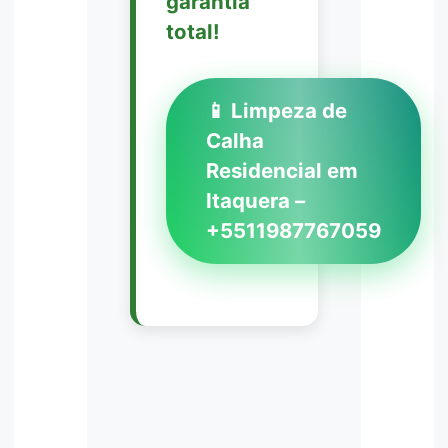
garantia
total!
📱 Limpeza de
Calha
Residencial em
Itaquera –
+5511987767059