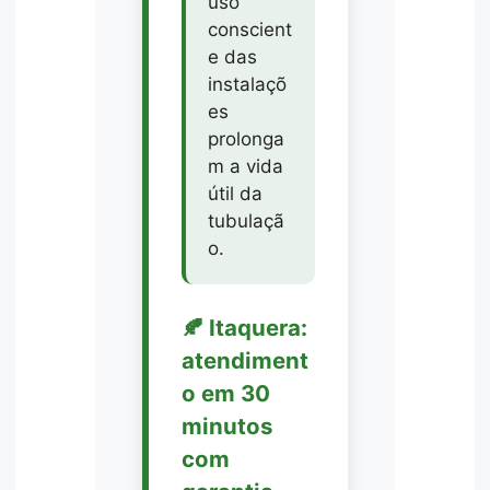
uso
conscient
e das
instalaçõ
es
prolonga
m a vida
útil da
tubulaçã
o.
🍂 Itaquera:
atendiment
o em 30
minutos
com