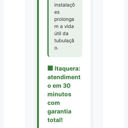
instalaçõ
es
prolonga
m a vida
útil da
tubulaçã
o.
🏢 Itaquera:
atendiment
o em 30
minutos
com
garantia
total!