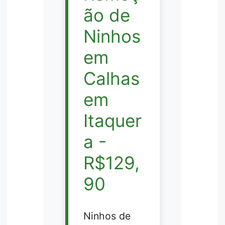
ão de
Ninhos
em
Calhas
em
Itaquer
a -
R$129,
90
Ninhos de