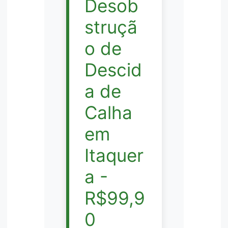
Desob
struçã
o de
Descid
a de
Calha
em
Itaquer
a -
R$99,9
0