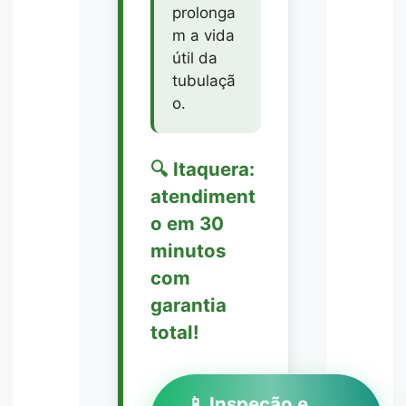
prolonga
m a vida
útil da
tubulaçã
o.
🔍 Itaquera:
atendiment
o em 30
minutos
com
garantia
total!
📱 Inspeção e