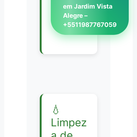
em Jardim Vista
Alegre –
+5511987767059
💧
Limpez
a de