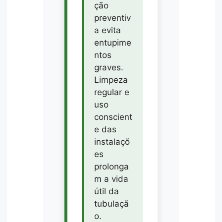
ção
preventiv
a evita
entupime
ntos
graves.
Limpeza
regular e
uso
conscient
e das
instalaçõ
es
prolonga
m a vida
útil da
tubulaçã
o.