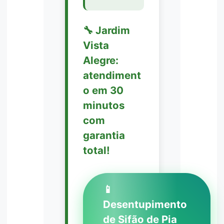
🔧 Jardim
Vista
Alegre:
atendiment
o em 30
minutos
com
garantia
total!
📱
Desentupimento
de Sifão de Pia