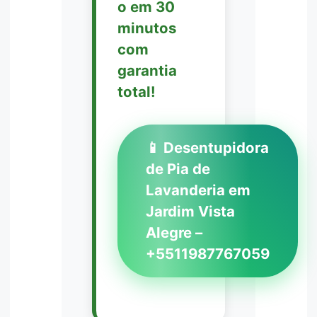
o em 30
minutos
com
garantia
total!
📱 Desentupidora
de Pia de
Lavanderia em
Jardim Vista
Alegre –
+5511987767059