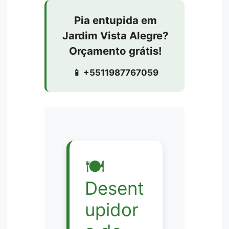
Pia entupida em
Jardim Vista Alegre?
Orçamento grátis!
📱 +5511987767059
🍽️
Desent
upidor