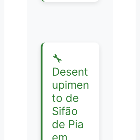
🔧
Desent
upimen
to de
Sifão
de Pia
em