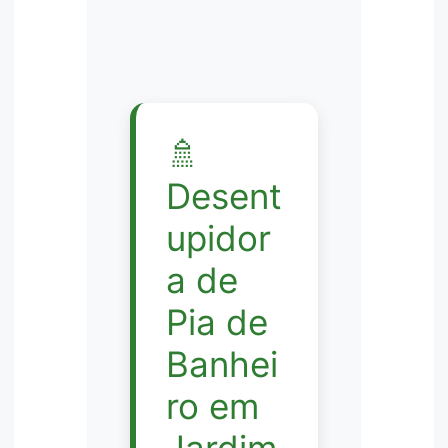
🚿
Desent
upidor
a de
Pia de
Banhei
ro em
Jardim