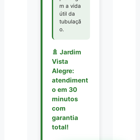
m a vida
útil da
tubulaçã
o.
🚿 Jardim
Vista
Alegre:
atendiment
o em 30
minutos
com
garantia
total!