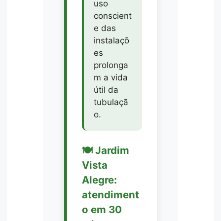
uso
conscient
e das
instalaçõ
es
prolonga
m a vida
útil da
tubulaçã
o.
🍽️ Jardim
Vista
Alegre:
atendiment
o em 30