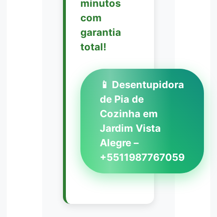
minutos
com
garantia
total!
📱 Desentupidora
de Pia de
Cozinha em
Jardim Vista
Alegre –
+5511987767059