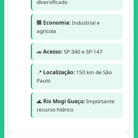
diversificado
🏢
Economia:
Industrial e
agrícola
🚗
Acesso:
SP-340 e SP-147
📍
Localização:
150 km de São
Paulo
🌊
Rio Mogi Guaçu:
Importante
recurso hídrico