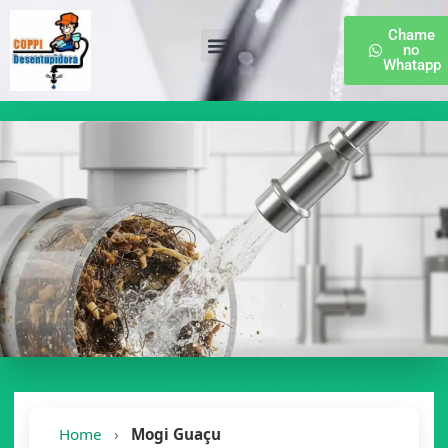
Chame
no
Whatapp
Desentupidora de Esgoto
Home
›
Mogi Guaçu