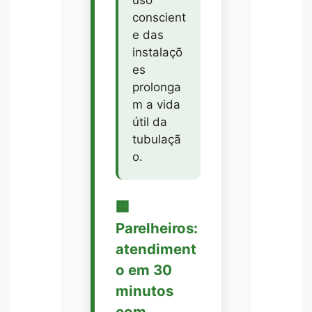
conscient
e das
instalaçõ
es
prolonga
m a vida
útil da
tubulaçã
o.
🏢
Parelheiros:
atendiment
o em 30
minutos
com