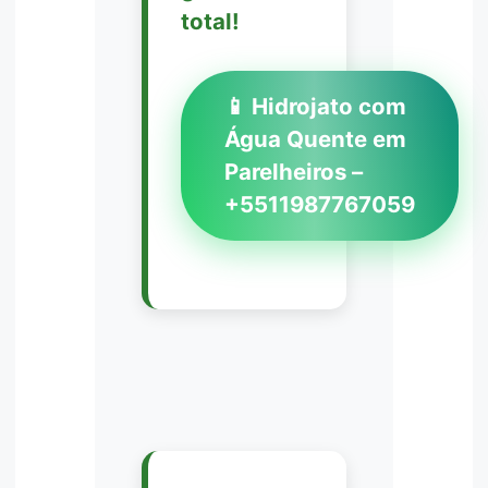
total!
📱 Hidrojato com
Água Quente em
Parelheiros –
+5511987767059