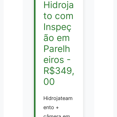
Hidroja
to com
Inspeç
ão em
Parelh
eiros -
R$349,
00
Hidrojateam
ento +
câmera em