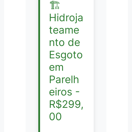
🏗️
Hidroja
teame
nto de
Esgoto
em
Parelh
eiros -
R$299,
00