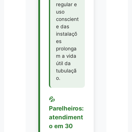
regular e
uso
conscient
e das
instalaçõ
es
prolonga
m a vida
útil da
tubulaçã
o.
💦
Parelheiros:
atendiment
o em 30