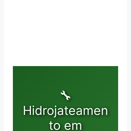
🔧
Hidrojateamen
to em