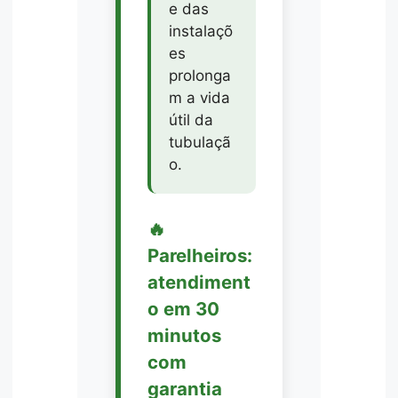
e das
instalaçõ
es
prolonga
m a vida
útil da
tubulaçã
o.
🔥
Parelheiros:
atendiment
o em 30
minutos
com
garantia