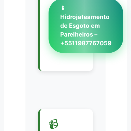
📱
Hidrojateamento
de Esgoto em
Parelheiros –
+5511987767059
📹