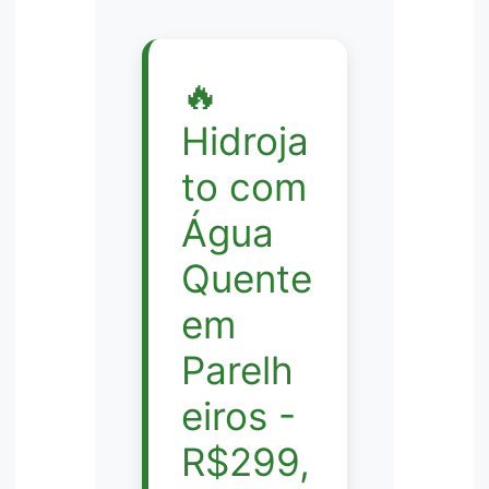
🔥
Hidroja
to com
Água
Quente
em
Parelh
eiros -
R$299,