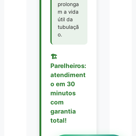
prolonga
m a vida
útil da
tubulaçã
o.
🏗️
Parelheiros:
atendiment
o em 30
minutos
com
garantia
total!