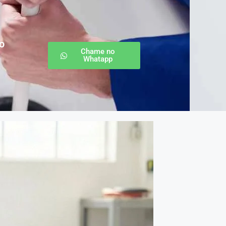
o
Chame no
Whatapp