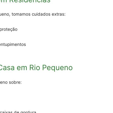
ueno, tomamos cuidados extras:
proteção
 entupimentos
 Casa em Rio Pequeno
eno sobre:
 caixas de gordura