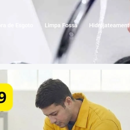
ra de Esgoto
Limpa Fossa
Hidrojateament