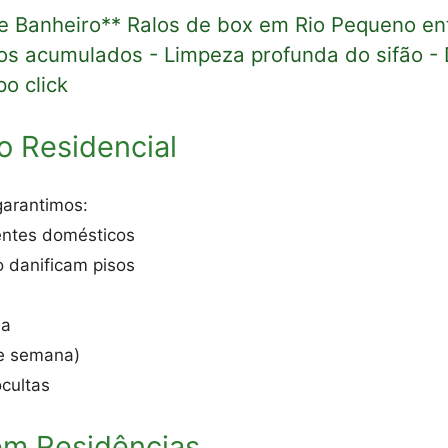
e Banheiro** Ralos de box em Rio Pequeno en
os acumulados - Limpeza profunda do sifão - 
po click
o Residencial
garantimos:
entes domésticos
 danificam pisos
na
 de semana)
cultas
em Residências