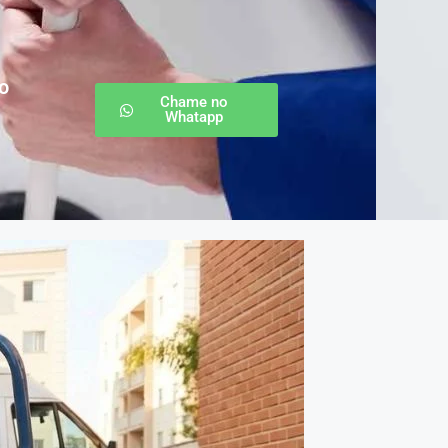
o
Chame no
Whatapp