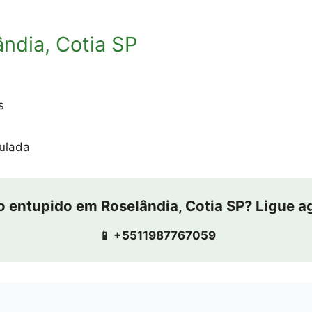
ndia, Cotia SP
s
ulada
o entupido em Roselândia, Cotia SP? Ligue a
📱 +5511987767059