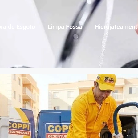
ra de Esgoto
Limpa Fossa
Hidrojateament