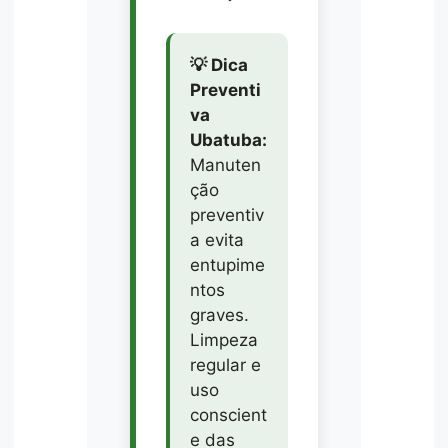
💡 Dica
Preventi
va
Ubatuba:
Manuten
ção
preventiv
a evita
entupime
ntos
graves.
Limpeza
regular e
uso
conscient
e das