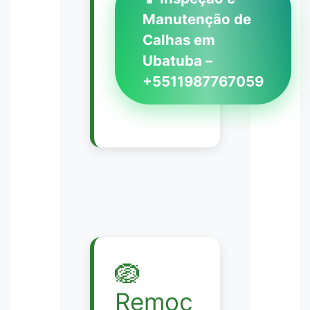
Manutenção de
Calhas em
Ubatuba –
+5511987767059
🪺
Remoç