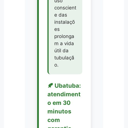
uso
conscient
e das
instalaçõ
es
prolonga
m a vida
útil da
tubulaçã
o.
🍂 Ubatuba:
atendiment
o em 30
minutos
com