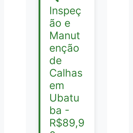
Inspeç
ão e
Manut
enção
de
Calhas
em
Ubatu
ba -
R$89,9