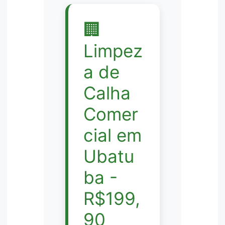
🏢
Limpez
a de
Calha
Comer
cial em
Ubatu
ba -
R$199,
90