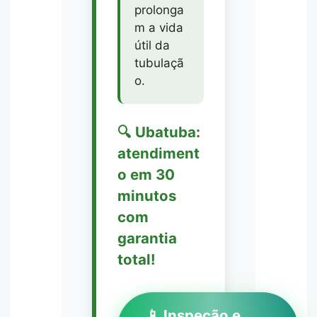
prolonga
m a vida
útil da
tubulaçã
o.
🔍 Ubatuba:
atendiment
o em 30
minutos
com
garantia
total!
📱 Inspeção e