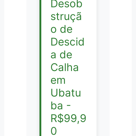
Desob
struçã
o de
Descid
a de
Calha
em
Ubatu
ba -
R$99,9
0