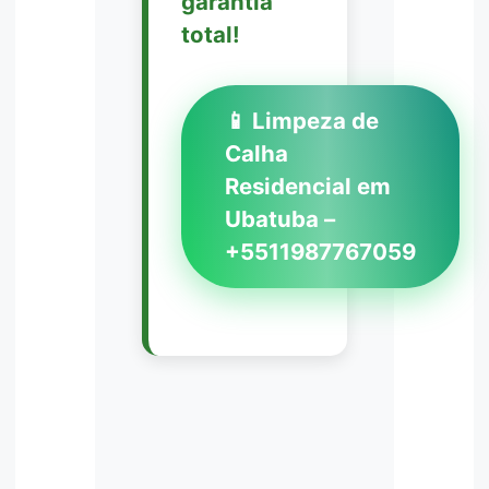
garantia
total!
📱 Limpeza de
Calha
Residencial em
Ubatuba –
+5511987767059