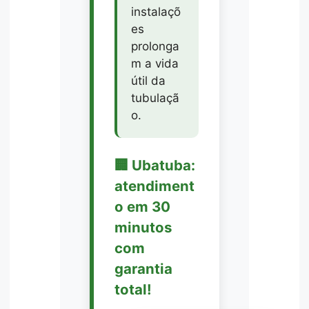
instalaçõ
es
prolonga
m a vida
útil da
tubulaçã
o.
🏢 Ubatuba:
atendiment
o em 30
minutos
com
garantia
total!