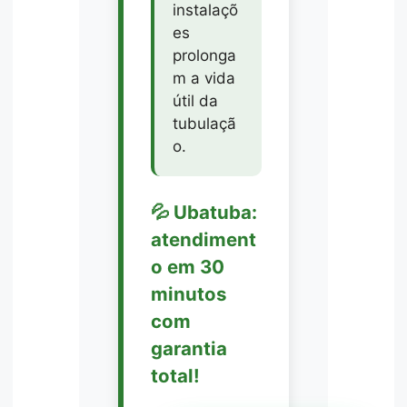
instalaçõ
es
prolonga
m a vida
útil da
tubulaçã
o.
💦 Ubatuba:
atendiment
o em 30
minutos
com
garantia
total!