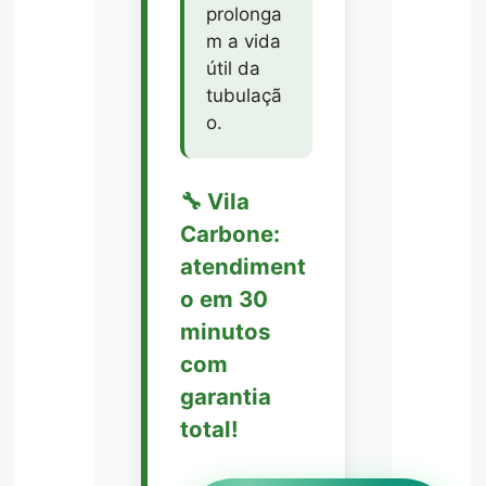
prolonga
m a vida
útil da
tubulaçã
o.
🔧 Vila
Carbone:
atendiment
o em 30
minutos
com
garantia
total!