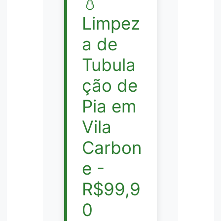
💧
Limpez
a de
Tubula
ção de
Pia em
Vila
Carbon
e -
R$99,9
0