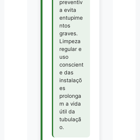
preventiv
a evita
entupime
ntos
graves.
Limpeza
regular e
uso
conscient
e das
instalaçõ
es
prolonga
m a vida
útil da
tubulaçã
o.