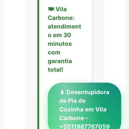
🍽️ Vila
Carbone:
atendiment
o em 30
minutos
com
garantia
total!
📱 Desentupidora
de Pia de
Cozinha em Vila
Carbone –
+5511987767059