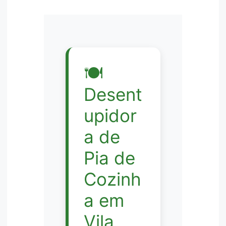
🍽️
Desent
upidor
a de
Pia de
Cozinh
a em
Vila