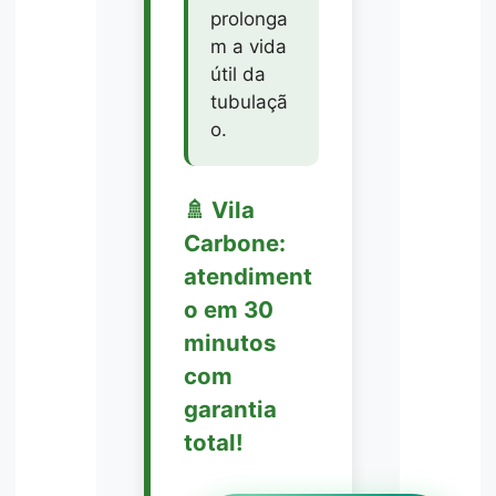
prolonga
m a vida
útil da
tubulaçã
o.
🚿 Vila
Carbone:
atendiment
o em 30
minutos
com
garantia
total!