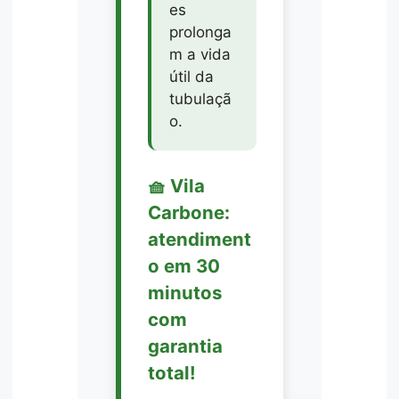
es
prolonga
m a vida
útil da
tubulaçã
o.
🧺 Vila
Carbone:
atendiment
o em 30
minutos
com
garantia
total!