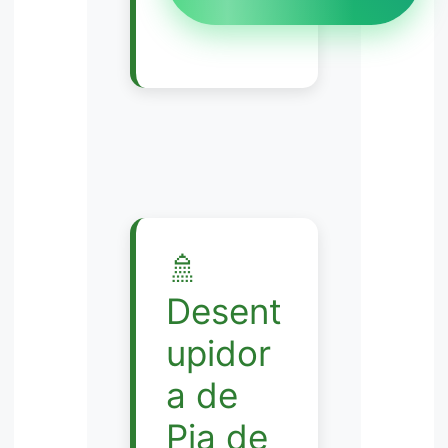
🚿
Desent
upidor
a de
Pia de