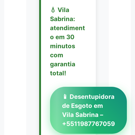
💧 Vila
Sabrina:
atendiment
o em 30
minutos
com
garantia
total!
📱 Desentupidora
de Esgoto em
Vila Sabrina –
+5511987767059