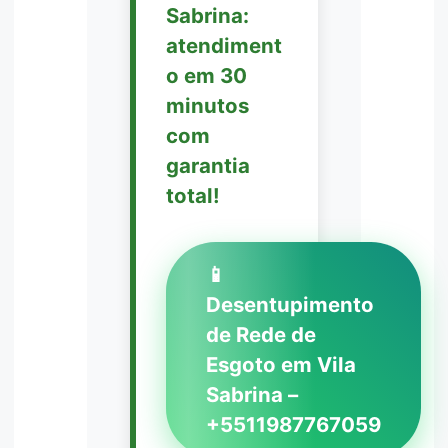
Sabrina:
atendiment
o em 30
minutos
com
garantia
total!
📱
Desentupimento
de Rede de
Esgoto em Vila
Sabrina –
+5511987767059