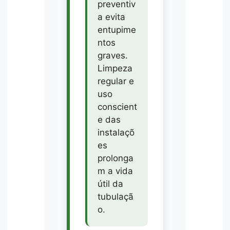
preventiv
a evita
entupime
ntos
graves.
Limpeza
regular e
uso
conscient
e das
instalaçõ
es
prolonga
m a vida
útil da
tubulaçã
o.