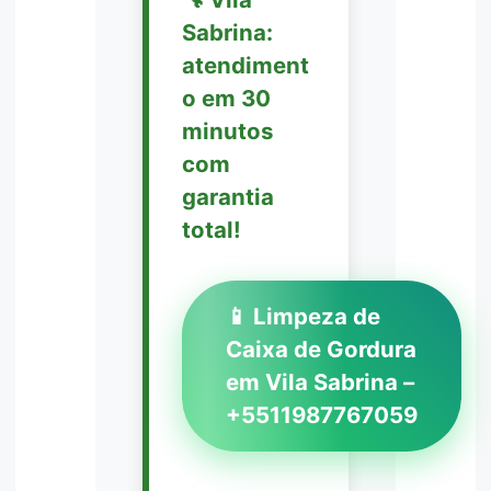
Sabrina:
atendiment
o em 30
minutos
com
garantia
total!
📱 Limpeza de
Caixa de Gordura
em Vila Sabrina –
+5511987767059