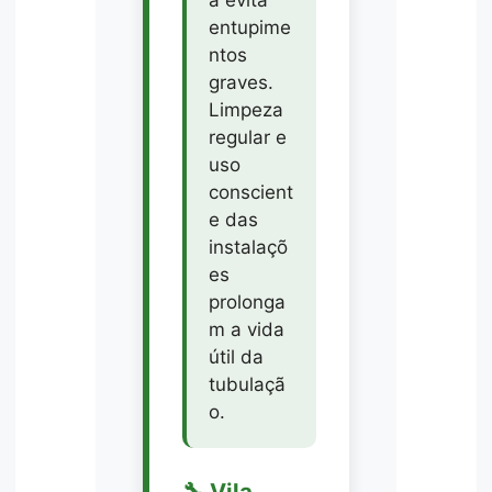
a evita
entupime
ntos
graves.
Limpeza
regular e
uso
conscient
e das
instalaçõ
es
prolonga
m a vida
útil da
tubulaçã
o.
🔧 Vila