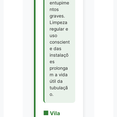
entupime
ntos
graves.
Limpeza
regular e
uso
conscient
e das
instalaçõ
es
prolonga
m a vida
útil da
tubulaçã
o.
🏢 Vila