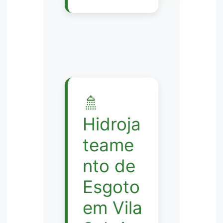
🚿
Hidroja
teame
nto de
Esgoto
em Vila