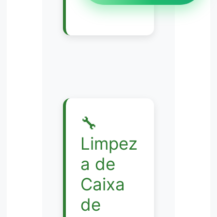
🔧
Limpez
a de
Caixa
de