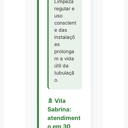
Limpeza
regular e
uso
conscient
e das
instalaçõ
es
prolonga
m a vida
útil da
tubulaçã
o.
🚿 Vila
Sabrina:
atendiment
o em 30