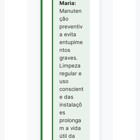
Maria:
Manuten
ção
preventiv
a evita
entupime
ntos
graves.
Limpeza
regular e
uso
conscient
e das
instalaçõ
es
prolonga
m a vida
útil da