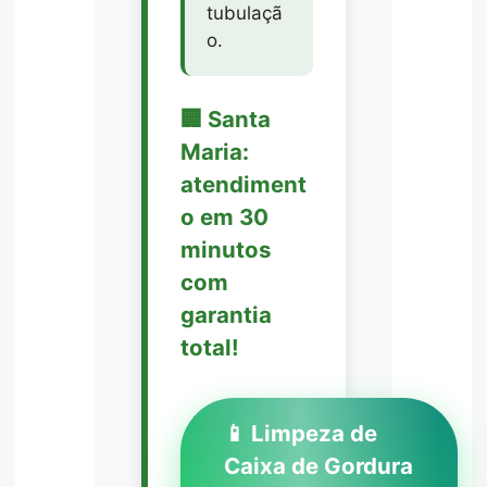
tubulaçã
o.
🏢 Santa
Maria:
atendiment
o em 30
minutos
com
garantia
total!
📱 Limpeza de
Caixa de Gordura