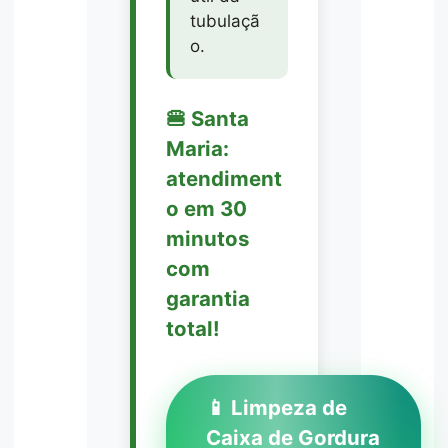
tubulaçã
o.
🍔 Santa
Maria:
atendiment
o em 30
minutos
com
garantia
total!
📱 Limpeza de
Caixa de Gordura