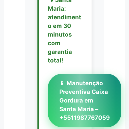
Maria:
atendiment
o em 30
minutos
com
garantia
total!
📱 Manutenção
Preventiva Caixa
Gordura em
Santa Maria –
+5511987767059