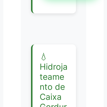
💧
Hidroja
teame
nto de
Caixa
Gordur