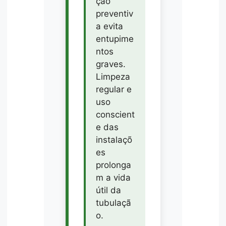
ção
preventiv
a evita
entupime
ntos
graves.
Limpeza
regular e
uso
conscient
e das
instalaçõ
es
prolonga
m a vida
útil da
tubulaçã
o.