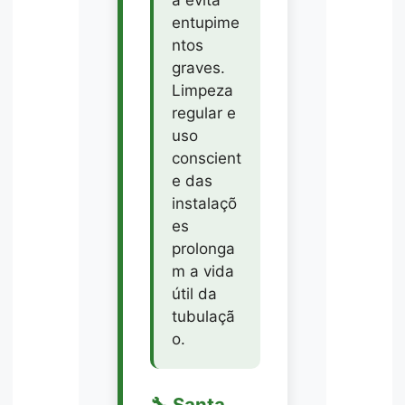
a evita
entupime
ntos
graves.
Limpeza
regular e
uso
conscient
e das
instalaçõ
es
prolonga
m a vida
útil da
tubulaçã
o.
🔧 Santa