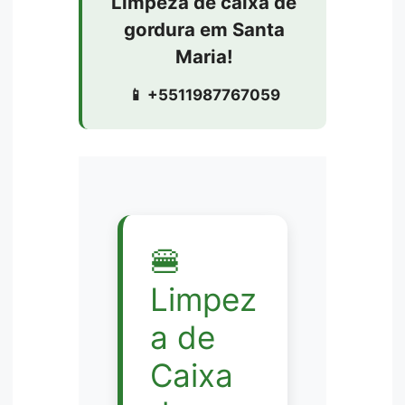
Limpeza de caixa de
gordura em Santa
Maria!
📱 +5511987767059
🍔
Limpez
a de
Caixa