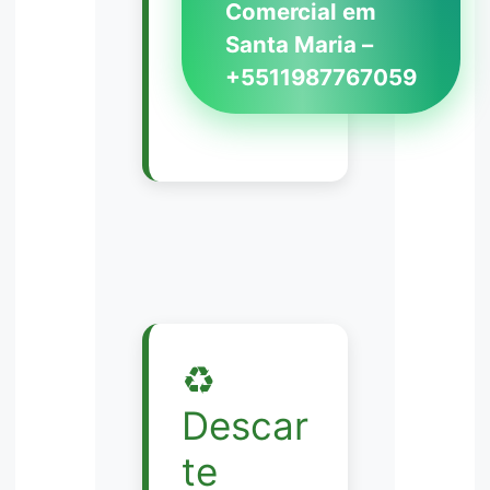
Comercial em
Santa Maria –
+5511987767059
♻️
Descar
te