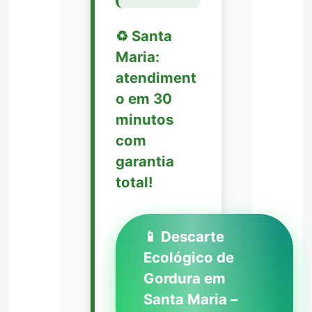
♻️ Santa
Maria:
atendiment
o em 30
minutos
com
garantia
total!
📱 Descarte
Ecológico de
Gordura em
Santa Maria –