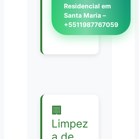
Residencial em
Santa Maria –
+5511987767059
🏢
Limpez
a de