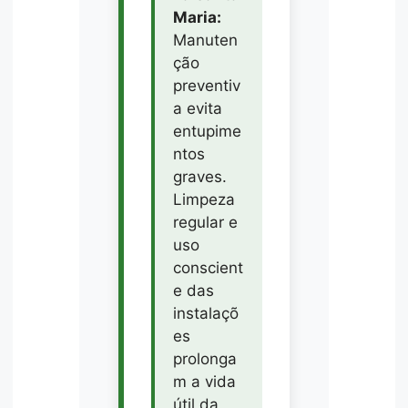
Maria:
Manuten
ção
preventiv
a evita
entupime
ntos
graves.
Limpeza
regular e
uso
conscient
e das
instalaçõ
es
prolonga
m a vida
útil da