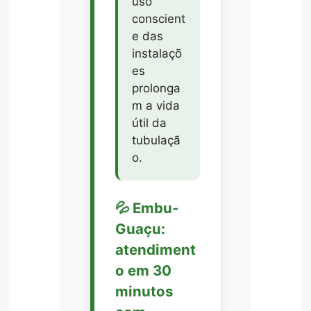
uso
conscient
e das
instalaçõ
es
prolonga
m a vida
útil da
tubulaçã
o.
💦 Embu-
Guaçu:
atendiment
o em 30
minutos