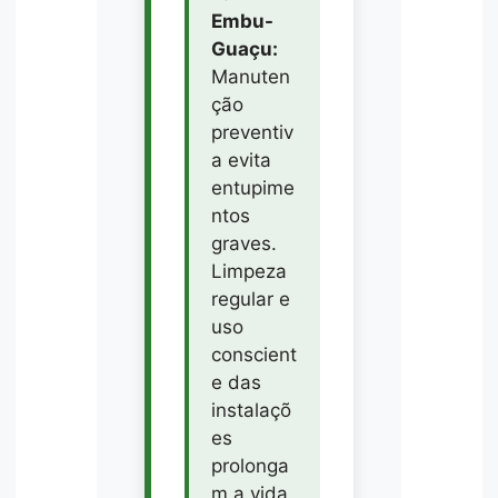
Embu-
Guaçu:
Manuten
ção
preventiv
a evita
entupime
ntos
graves.
Limpeza
regular e
uso
conscient
e das
instalaçõ
es
prolonga
m a vida