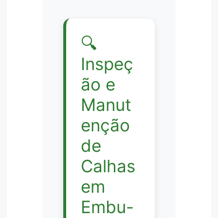
🔍
Inspeç
ão e
Manut
enção
de
Calhas
em
Embu-