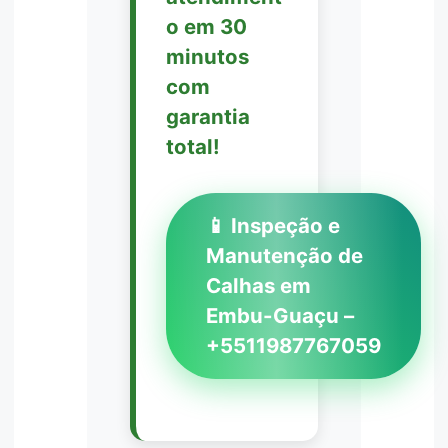
o em 30
minutos
com
garantia
total!
📱 Inspeção e
Manutenção de
Calhas em
Embu-Guaçu –
+5511987767059