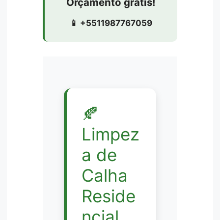
Orçamento grátis!
📱 +5511987767059
🍂
Limpez
a de
Calha
Reside
ncial