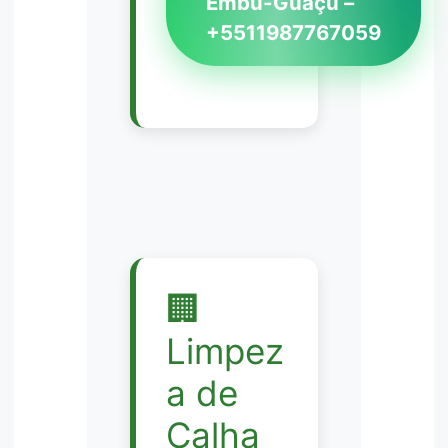
Embu-Guaçu –
+5511987767059
🏢
Limpez
a de
Calha