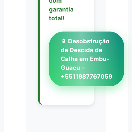
com
garantia
total!
📱 Desobstrução
de Descida de
Calha em Embu-
Guaçu –
+5511987767059