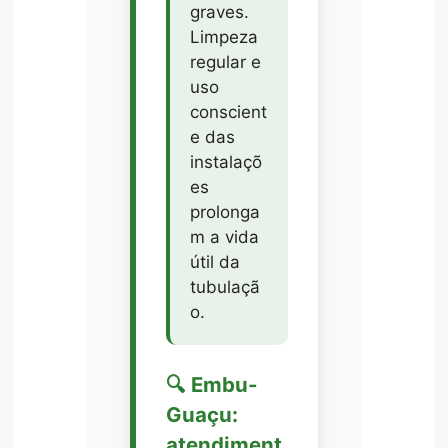
graves.
Limpeza
regular e
uso
conscient
e das
instalaçõ
es
prolonga
m a vida
útil da
tubulaçã
o.
🔍 Embu-
Guaçu:
atendiment