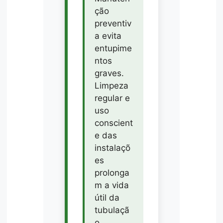
ção
preventiv
a evita
entupime
ntos
graves.
Limpeza
regular e
uso
conscient
e das
instalaçõ
es
prolonga
m a vida
útil da
tubulaçã
o.