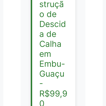
struçã
o de
Descid
a de
Calha
em
Embu-
Guaçu
-
R$99,9
0