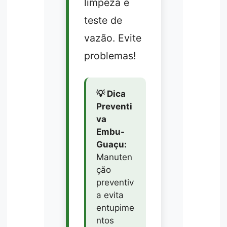
limpeza e
teste de
vazão. Evite
problemas!
💡 Dica
Preventi
va
Embu-
Guaçu:
Manuten
ção
preventiv
a evita
entupime
ntos