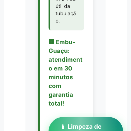
útil da
tubulaçã
o.
🏢 Embu-
Guaçu:
atendiment
o em 30
minutos
com
garantia
total!
📱 Limpeza de