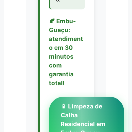
🍂 Embu-
Guaçu:
atendiment
o em 30
minutos
com
garantia
total!
📱 Limpeza de
Calha
Residencial em