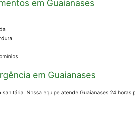
imentos em Guaianases
ada
rdura
omínios
rgência em Guaianases
sanitária. Nossa equipe atende Guaianases 24 horas p