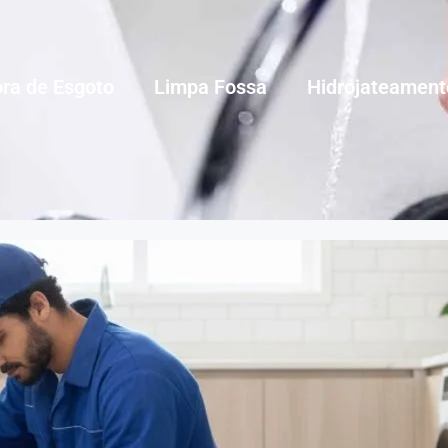
ra de Esgoto
Limpa Fossa
Hidrojateament