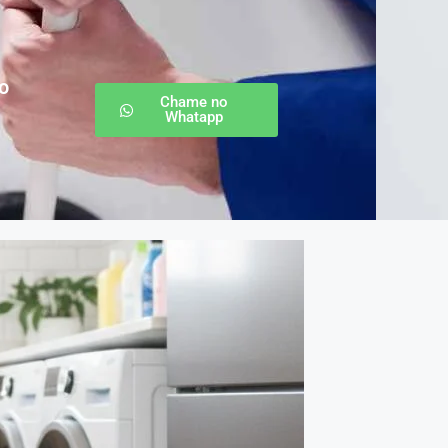
o
Chame no
Whatapp