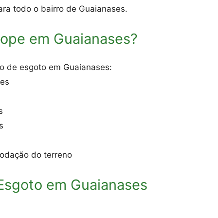
ara todo o bairro de Guaianases.
tope em Guaianases?
to de esgoto em Guaianases:
ões
s
s
odação do terreno
 Esgoto em Guaianases