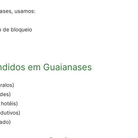
nases, usamos:
o de bloqueio
ndidos em Guaianases
ralos)
edes)
 hotéis)
odutivos)
zado)