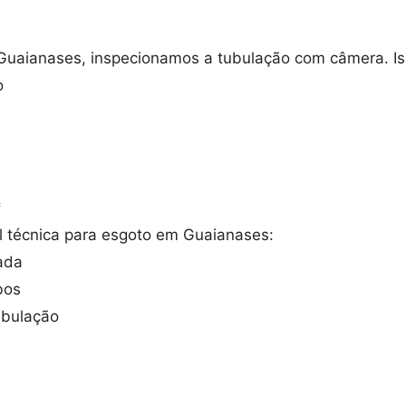
uaianases, inspecionamos a tubulação com câmera. Isso
o
*
l técnica para esgoto em Guaianases:
ada
bos
ubulação