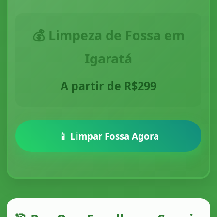
💰 Limpeza de Fossa em
Igaratá
A partir de R$299
📱 Limpar Fossa Agora