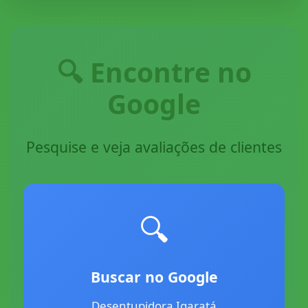
🔍 Encontre no
Google
Pesquise e veja avaliações de clientes
🔍
Buscar no Google
Desentupidora Igaratá