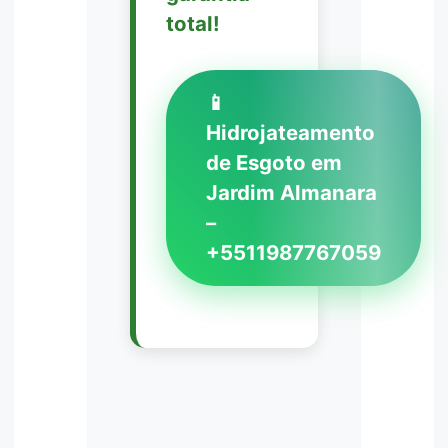
total!
📱
Hidrojateamento
de Esgoto em
Jardim Almanara
–
+5511987767059