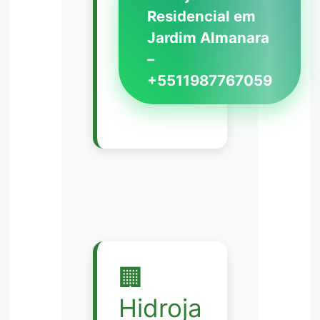
Residencial em
Jardim Almanara
–
+5511987767059
🏢
Hidroja