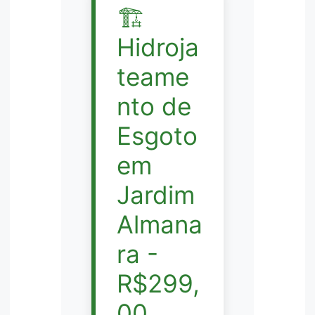
🏗️
Hidroja
teame
nto de
Esgoto
em
Jardim
Almana
ra -
R$299,
00