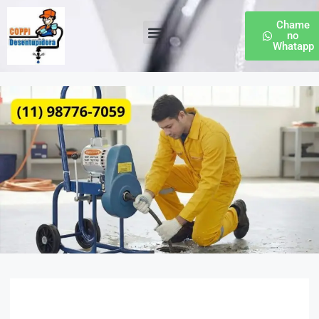
Chame
no
Whatapp
Desentupidora de Esgoto