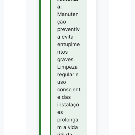
a:
Manuten
ção
preventiv
a evita
entupime
ntos
graves.
Limpeza
regular e
uso
conscient
e das
instalaçõ
es
prolonga
m a vida
útil da