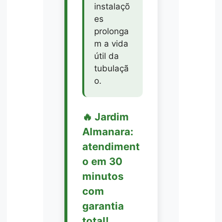
instalaçõ
es
prolonga
m a vida
útil da
tubulaçã
o.
🔥 Jardim
Almanara:
atendiment
o em 30
minutos
com
garantia
total!