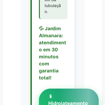
tubulaçã
o.
💦 Jardim
Almanara:
atendiment
o em 30
minutos
com
garantia
total!
📱
Hidrojateamento