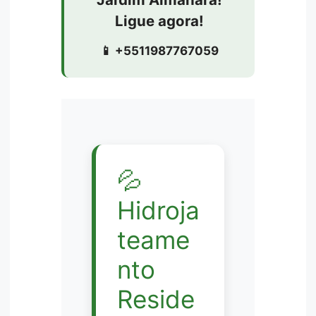
Ligue agora!
📱 +5511987767059
💦
Hidroja
teame
nto
Reside