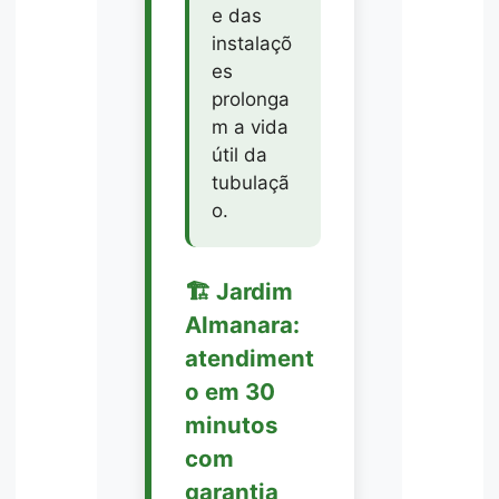
e das
instalaçõ
es
prolonga
m a vida
útil da
tubulaçã
o.
🏗️ Jardim
Almanara:
atendiment
o em 30
minutos
com
garantia