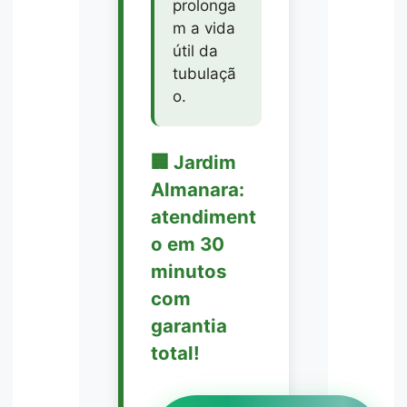
prolonga
m a vida
útil da
tubulaçã
o.
🏢 Jardim
Almanara:
atendiment
o em 30
minutos
com
garantia
total!