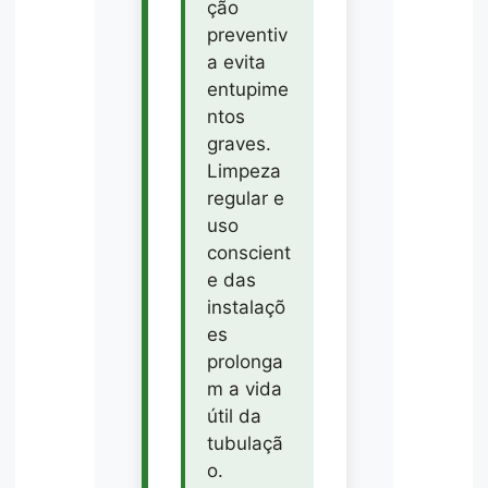
ção
preventiv
a evita
entupime
ntos
graves.
Limpeza
regular e
uso
conscient
e das
instalaçõ
es
prolonga
m a vida
útil da
tubulaçã
o.