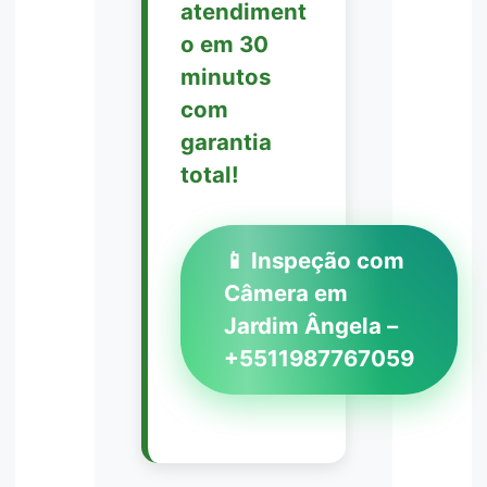
atendiment
o em 30
minutos
com
garantia
total!
📱 Inspeção com
Câmera em
Jardim Ângela –
+5511987767059