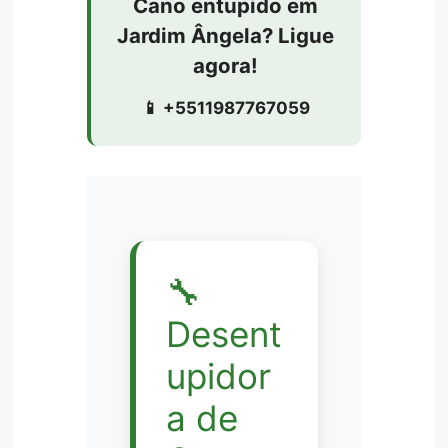
Cano entupido em
Jardim Ângela? Ligue
agora!
📱 +5511987767059
🔧
Desent
upidor
a de