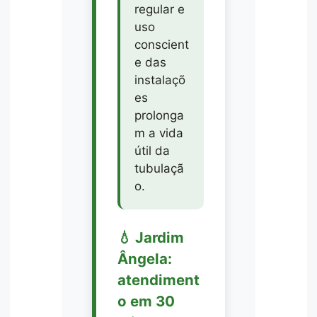
regular e
uso
conscient
e das
instalaçõ
es
prolonga
m a vida
útil da
tubulaçã
o.
💧 Jardim
Ângela:
atendiment
o em 30