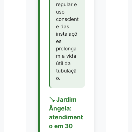
regular e
uso
conscient
e das
instalaçõ
es
prolonga
m a vida
útil da
tubulaçã
o.
🪠 Jardim
Ângela:
atendiment
o em 30