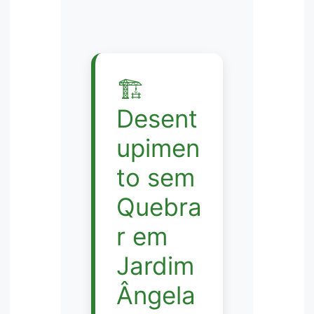
🏗️
Desent
upimen
to sem
Quebra
r em
Jardim
Ângela