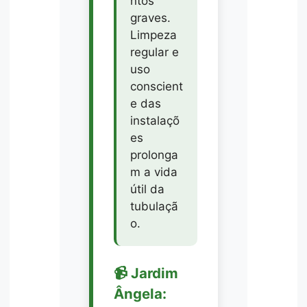
ntos
graves.
Limpeza
regular e
uso
conscient
e das
instalaçõ
es
prolonga
m a vida
útil da
tubulaçã
o.
📹 Jardim
Ângela: