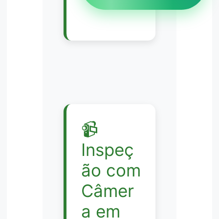
📹
Inspeç
ão com
Câmer
a em