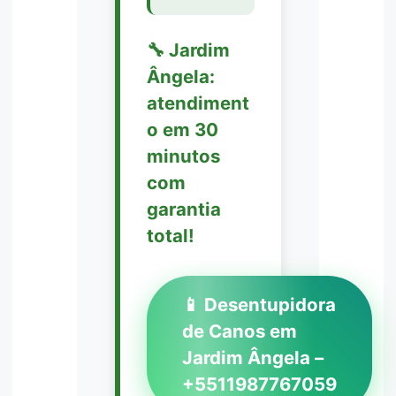
🔧 Jardim
Ângela:
atendiment
o em 30
minutos
com
garantia
total!
📱 Desentupidora
de Canos em
Jardim Ângela –
+5511987767059