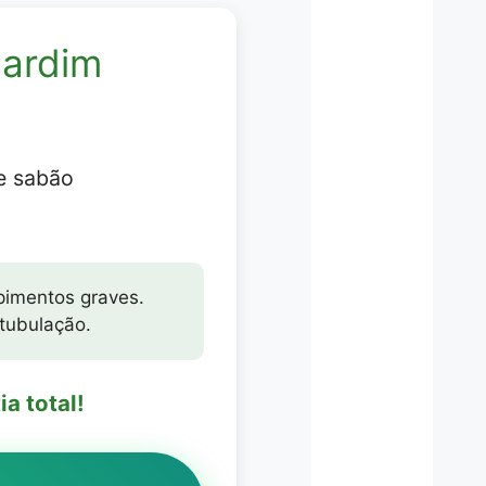
Jardim
e sabão
pimentos graves.
 tubulação.
a total!