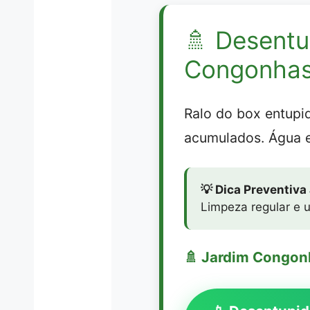
🚿
Desentu
Congonhas
Ralo do box entup
acumulados. Água 
💡 Dica Preventiv
Limpeza regular e u
🚿 Jardim Congon