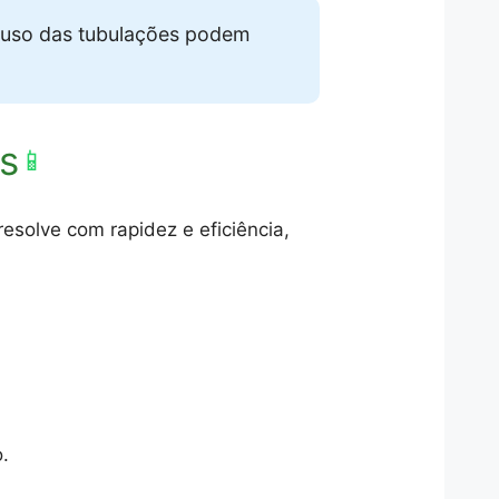
uso das tubulações podem
s
📱
solve com rapidez e eficiência,
.