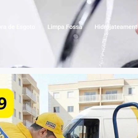
ra de Esgoto
Limpa Fossa
Hidrojateament