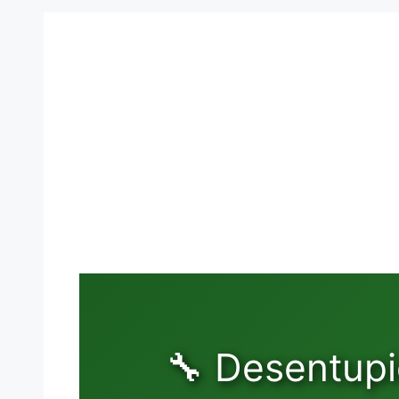
🔧 Desentup