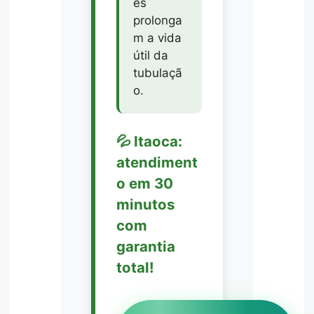
es
prolonga
m a vida
útil da
tubulaçã
o.
💦 Itaoca:
atendiment
o em 30
minutos
com
garantia
total!