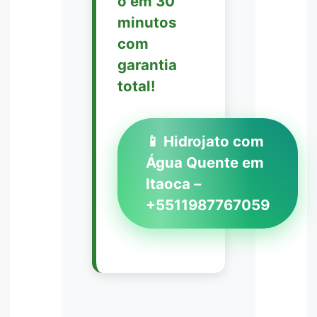
o em 30
minutos
com
garantia
total!
📱 Hidrojato com
Água Quente em
Itaoca –
+5511987767059