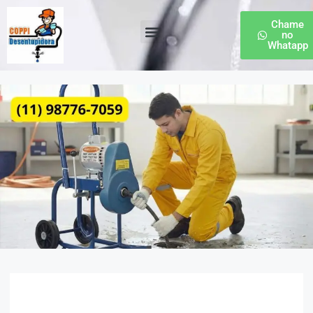
Chame
no
Whatapp
Desentupidora de Esgoto