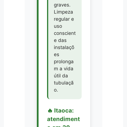
graves.
Limpeza
regular e
uso
conscient
e das
instalaçõ
es
prolonga
m a vida
útil da
tubulaçã
o.
🔥 Itaoca:
atendiment