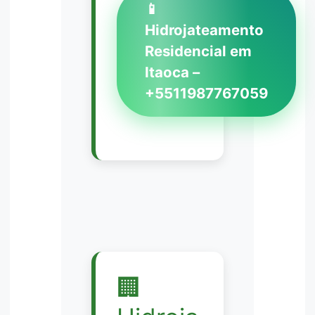
📱
Hidrojateamento
Residencial em
Itaoca –
+5511987767059
🏢