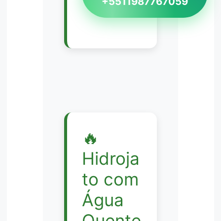
+5511987767059
🔥
Hidroja
to com
Água
Quente