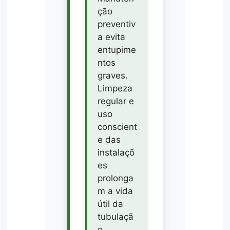
ção
preventiv
a evita
entupime
ntos
graves.
Limpeza
regular e
uso
conscient
e das
instalaçõ
es
prolonga
m a vida
útil da
tubulaçã
o.