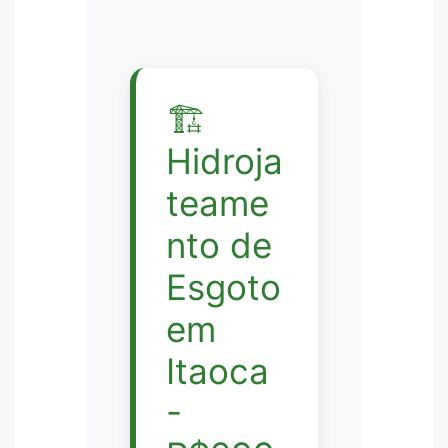
🏗️
Hidroja
teame
nto de
Esgoto
em
Itaoca
-