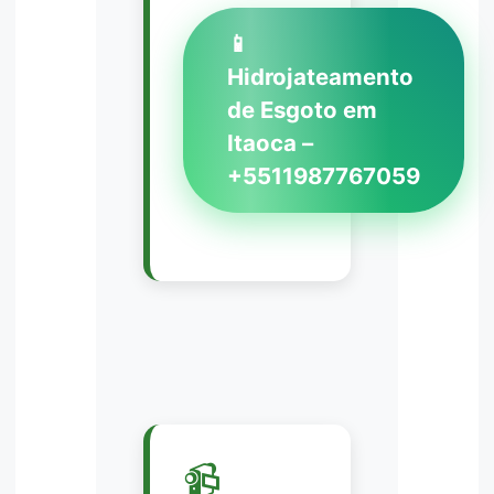
📱
Hidrojateamento
de Esgoto em
Itaoca –
+5511987767059
📹