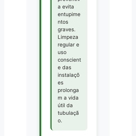
a evita
entupime
ntos
graves.
Limpeza
regular e
uso
conscient
e das
instalaçõ
es
prolonga
m a vida
útil da
tubulaçã
o.