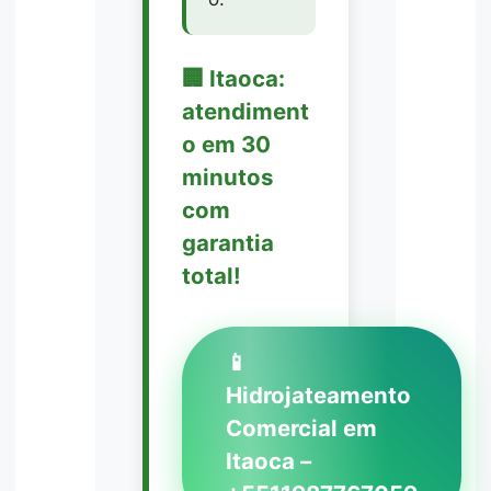
🏢 Itaoca:
atendiment
o em 30
minutos
com
garantia
total!
📱
Hidrojateamento
Comercial em
Itaoca –