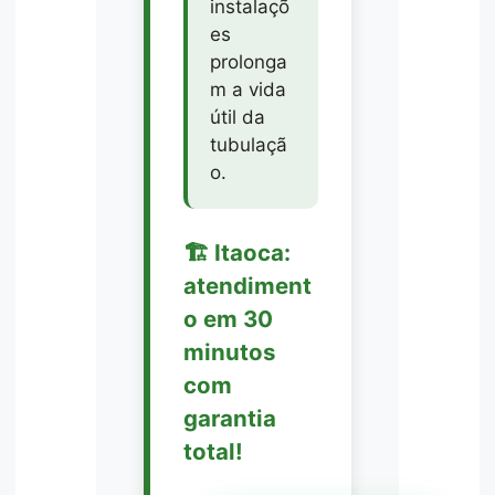
instalaçõ
es
prolonga
m a vida
útil da
tubulaçã
o.
🏗️ Itaoca:
atendiment
o em 30
minutos
com
garantia
total!