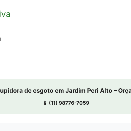
iva
l
upidora de esgoto em Jardim Peri Alto – Or
📱 (11) 98776-7059