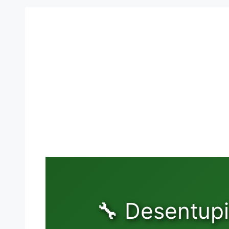
🔧 Desentupi