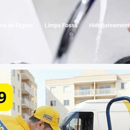
ra de Esgoto
Limpa Fossa
Hidrojateament