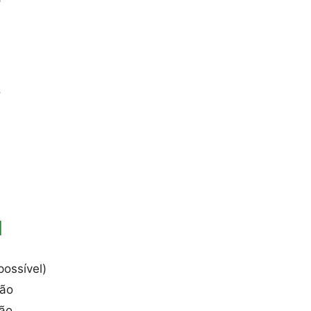
o
l
ossível)
ção
ção