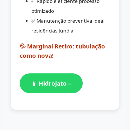
✅ Rápido e eficiente processo
otimizado
✅ Manutenção preventiva ideal
residências Jundiaí
💦 Marginal Retiro: tubulação
como nova!
📱 Hidrojato –
(11) 98776-
7059