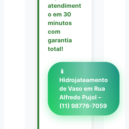
atendiment
o em 30
minutos
com
garantia
total!
📱
Hidrojateamento
de Vaso em Rua
Alfredo Pujol –
(11) 98776-7059