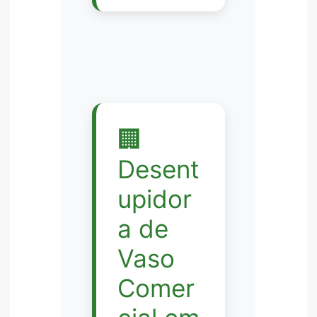
🏢
Desent
upidor
a de
Vaso
Comer