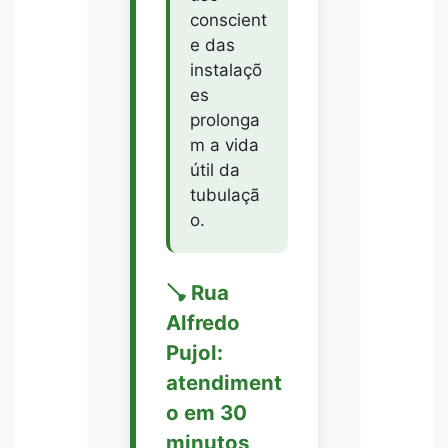
conscient
e das
instalaçõ
es
prolonga
m a vida
útil da
tubulaçã
o.
🪠 Rua
Alfredo
Pujol:
atendiment
o em 30
minutos