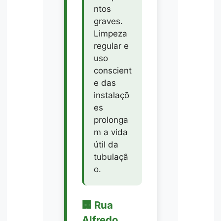
ntos
graves.
Limpeza
regular e
uso
conscient
e das
instalaçõ
es
prolonga
m a vida
útil da
tubulaçã
o.
🏢 Rua
Alfredo