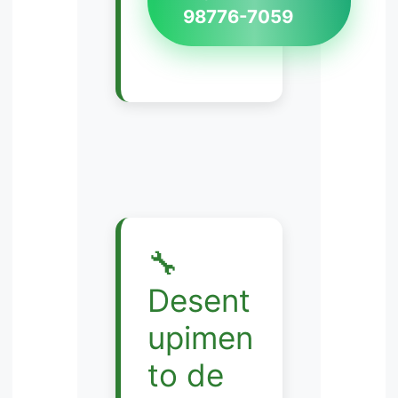
98776-7059
🔧
Desent
upimen
to de