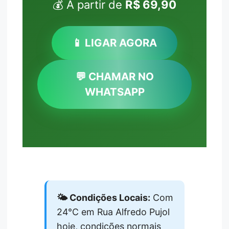
💰 A partir de
R$ 69,90
📱 LIGAR AGORA
💬 CHAMAR NO
WHATSAPP
🌤️ Condições Locais:
Com
24°C em Rua Alfredo Pujol
hoje, condições normais