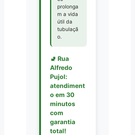
prolonga
m a vida
útil da
tubulaçã
o.
🚽 Rua
Alfredo
Pujol:
atendiment
o em 30
minutos
com
garantia
total!