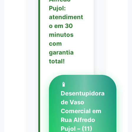
Pujol:
atendiment
o em 30
minutos
com
garantia
total!
📱
Desentupidora
de Vaso
Comercial em
Rua Alfredo
Pujol – (11)