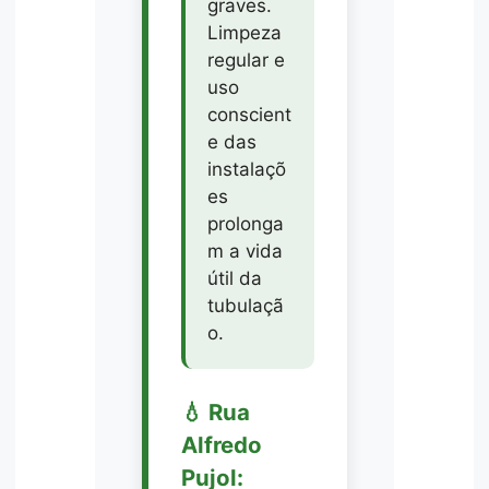
graves.
Limpeza
regular e
uso
conscient
e das
instalaçõ
es
prolonga
m a vida
útil da
tubulaçã
o.
💧 Rua
Alfredo
Pujol: