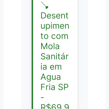
🪠
Desent
upimen
to com
Mola
Sanitár
ia em
Agua
Fria SP
-
R$69,9