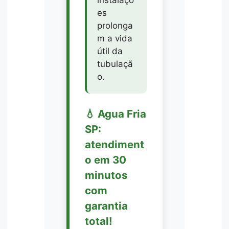
es
prolonga
m a vida
útil da
tubulaçã
o.
💧 Agua Fria
SP:
atendiment
o em 30
minutos
com
garantia
total!