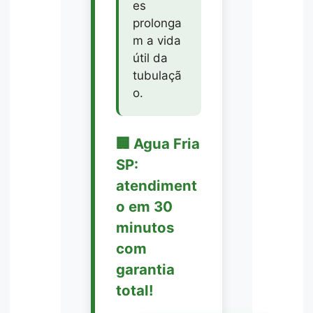
es
prolonga
m a vida
útil da
tubulaçã
o.
🏢 Agua Fria
SP:
atendiment
o em 30
minutos
com
garantia
total!