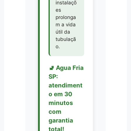
instalaçõ
es
prolonga
m a vida
útil da
tubulaçã
o.
🚽 Agua Fria
SP:
atendiment
o em 30
minutos
com
garantia
total!