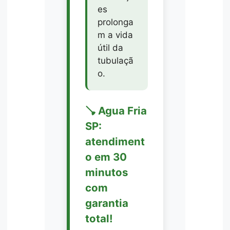
es
prolonga
m a vida
útil da
tubulaçã
o.
🪠 Agua Fria
SP:
atendiment
o em 30
minutos
com
garantia
total!