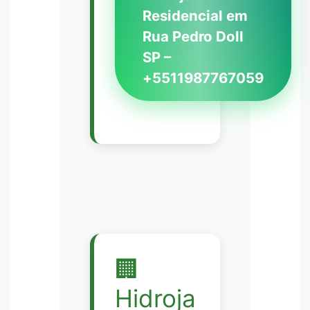
Residencial em
Rua Pedro Doll
SP –
+5511987767059
🏢
Hidroja