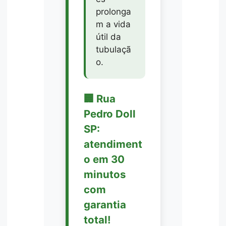
prolonga
m a vida
útil da
tubulaçã
o.
🏢 Rua
Pedro Doll
SP:
atendiment
o em 30
minutos
com
garantia
total!