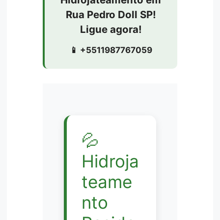
Rua Pedro Doll SP!
Ligue agora!
📱 +5511987767059
💦
Hidroja
teame
nto