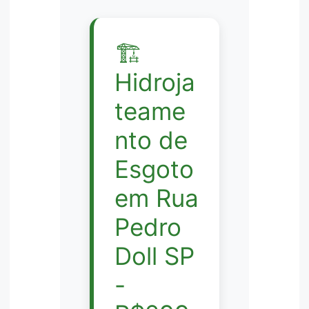
🏗️
Hidroja
teame
nto de
Esgoto
em Rua
Pedro
Doll SP
-