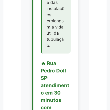
e das
instalaçõ
es
prolonga
m a vida
útil da
tubulaçã
o.
🔥 Rua
Pedro Doll
SP:
atendiment
o em 30
minutos
com