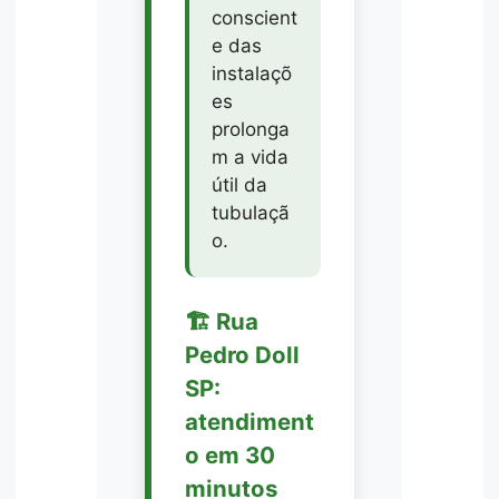
conscient
e das
instalaçõ
es
prolonga
m a vida
útil da
tubulaçã
o.
🏗️ Rua
Pedro Doll
SP:
atendiment
o em 30
minutos