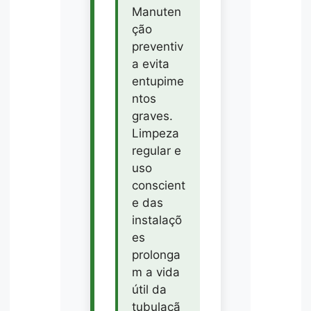
Manuten
ção
preventiv
a evita
entupime
ntos
graves.
Limpeza
regular e
uso
conscient
e das
instalaçõ
es
prolonga
m a vida
útil da
tubulaçã