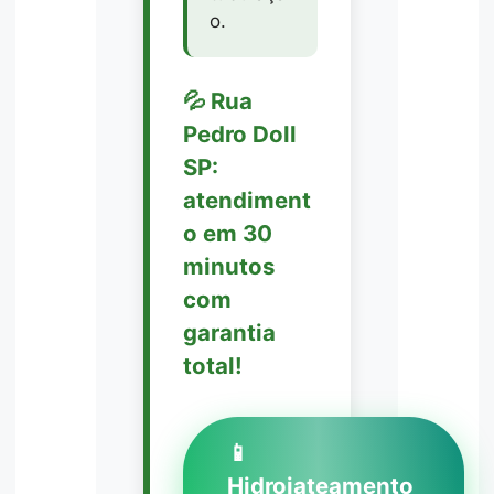
o.
💦 Rua
Pedro Doll
SP:
atendiment
o em 30
minutos
com
garantia
total!
📱
Hidrojateamento