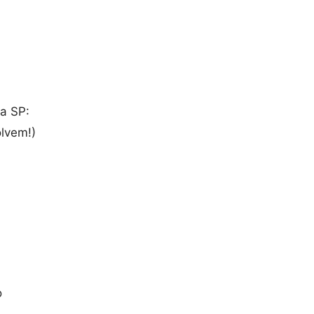
ra SP:
lvem!)
o