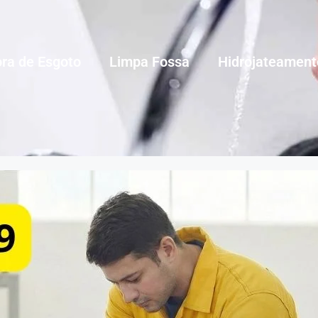
ra de Esgoto
Limpa Fossa
Hidrojateament