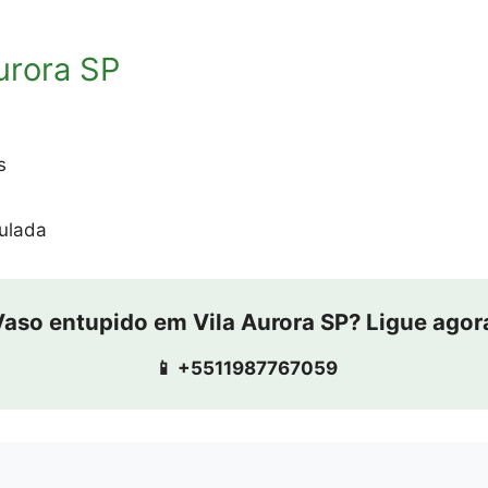
urora SP
s
ulada
Vaso entupido em Vila Aurora SP? Ligue agor
📱 +5511987767059