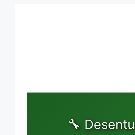
🔧 Desentu