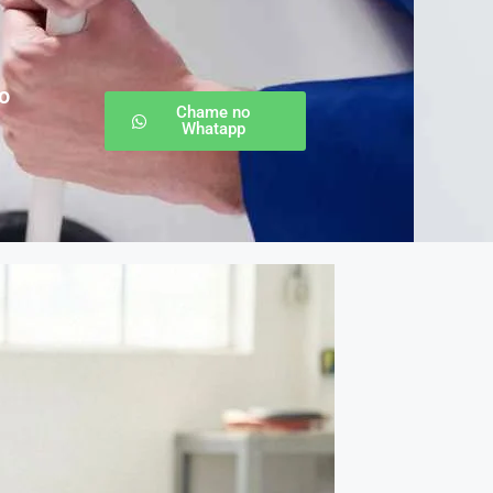
o
Chame no
Whatapp