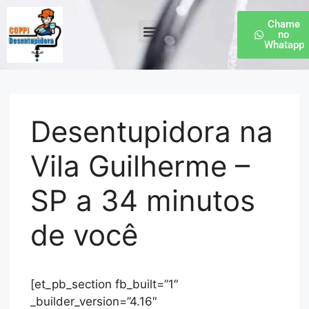
Chame
no
Whatapp
Desentupidora de Esgoto
Desentupidora na
Vila Guilherme –
SP a 34 minutos
de você
[et_pb_section fb_built=”1″
_builder_version=”4.16″