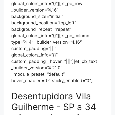
global_colors_info=”{}”][et_pb_row
_builder_version=”4.16″
background_size=”initial”
background_position=”top_left”
background_repeat=”repeat”
global_colors_info=”{}”][et_pb_column
type=”4_4″ _builder_version=”4.16″
custom_padding=”|||”
global_colors_info=”{}”
custom_padding__hover=”|||”][et_pb_text
_builder_version=”4.21.0″
_module_preset=”default”
hover_enabled=”0″ sticky_enabled=”0″]
Desentupidora Vila
Guilherme - SP a 34