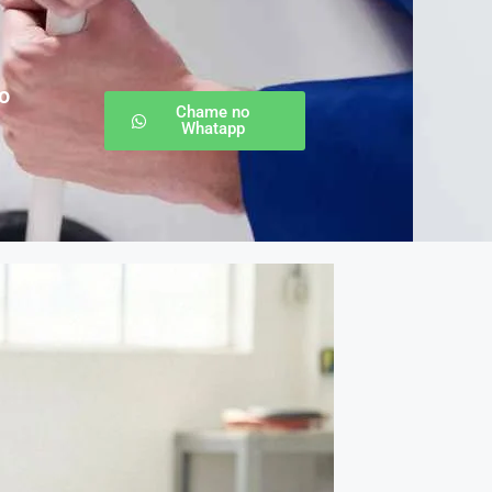
o
Chame no
Whatapp