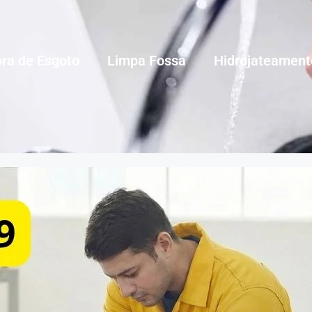
ra de Esgoto
Limpa Fossa
Hidrojateament