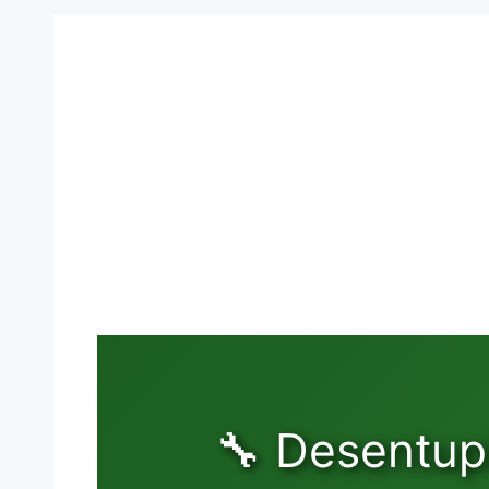
🔧 Desentup