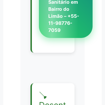
Sanitário em
Bairro do
Limão – +55-
11-98776-
7059
🪠
Desent