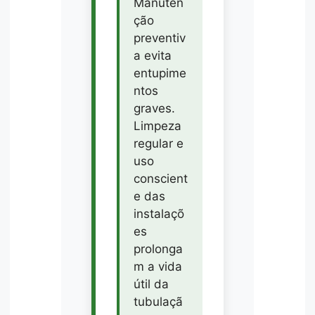
Manuten
ção
preventiv
a evita
entupime
ntos
graves.
Limpeza
regular e
uso
conscient
e das
instalaçõ
es
prolonga
m a vida
útil da
tubulaçã