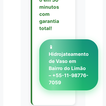
minutos
com
garantia
total!
📱
Hidrojateamento
de Vaso em
Bairro do Limão
– +55-11-98776-
7059