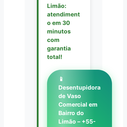
Limão:
atendiment
o em 30
minutos
com
garantia
total!
📱
Desentupidora
de Vaso
Comercial em
Bairro do
Limão – +55-