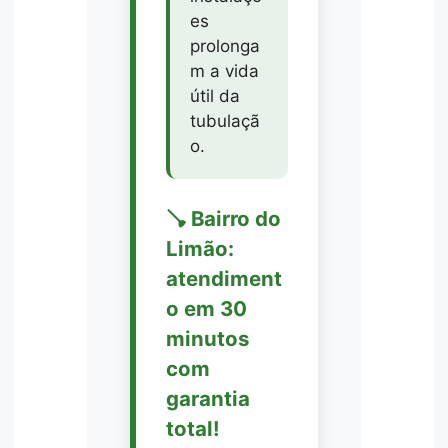
es
prolonga
m a vida
útil da
tubulaçã
o.
🪠 Bairro do
Limão:
atendiment
o em 30
minutos
com
garantia
total!