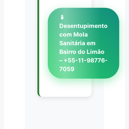
📱
Desentupimento
com Mola
Sanitária em
Bairro do Limão
– +55-11-98776-
7059