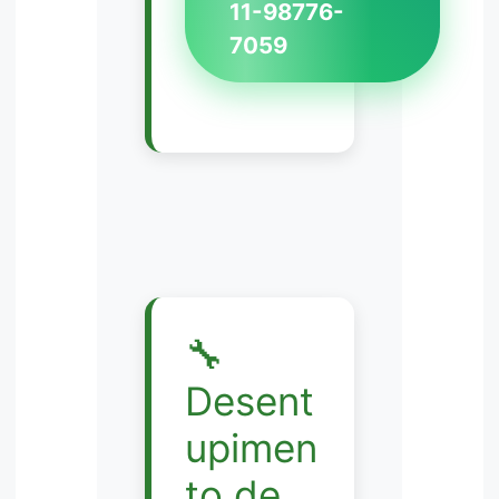
11-98776-
7059
🔧
Desent
upimen
to de