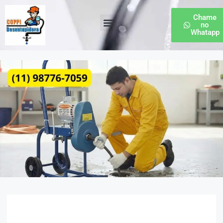
Chame
no
Whatapp
Desentupidora de Esgoto