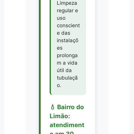
Limpeza
regular e
uso
conscient
e das
instalaçõ
es
prolonga
m a vida
útil da
tubulaçã
o.
💧 Bairro do
Limão:
atendiment
o em 30