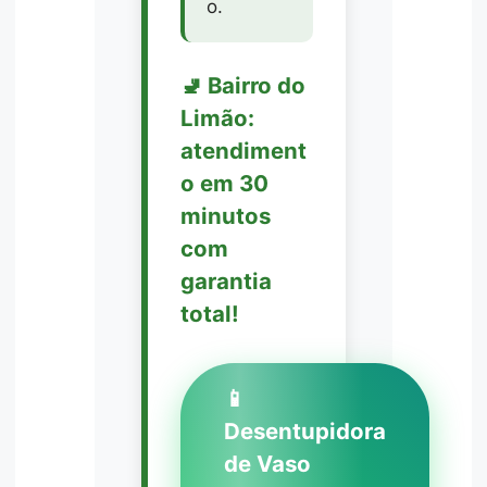
o.
🚽 Bairro do
Limão:
atendiment
o em 30
minutos
com
garantia
total!
📱
Desentupidora
de Vaso