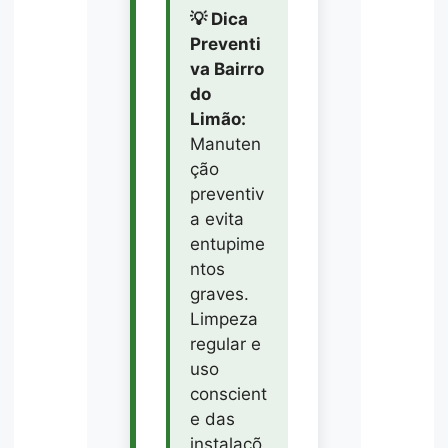
💡 Dica
Preventi
va Bairro
do
Limão:
Manuten
ção
preventiv
a evita
entupime
ntos
graves.
Limpeza
regular e
uso
conscient
e das
instalaçõ