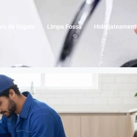
ra de Esgoto
Limpa Fossa
Hidrojateament