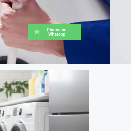
o
Chame no
Whatapp