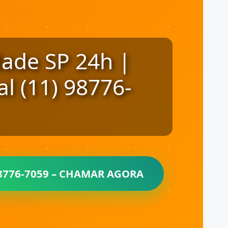
dade SP 24h |
l (11) 98776-
 98776-7059 – CHAMAR AGORA