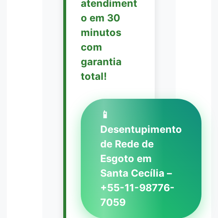
atendiment
o em 30
minutos
com
garantia
total!
📱
Desentupimento
de Rede de
Esgoto em
Santa Cecília –
+55-11-98776-
7059