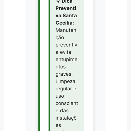
💡 Dica
Preventi
va Santa
Cecília:
Manuten
ção
preventiv
a evita
entupime
ntos
graves.
Limpeza
regular e
uso
conscient
e das
instalaçõ
es