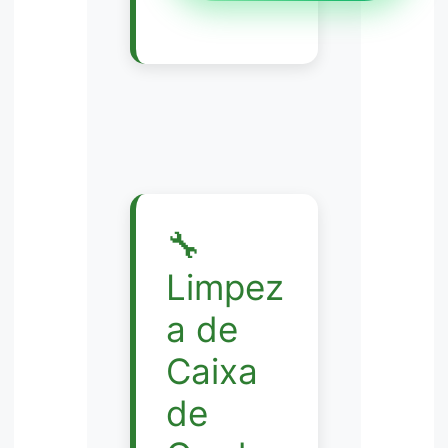
🔧
Limpez
a de
Caixa
de