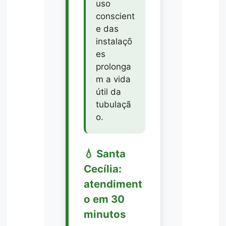
uso
conscient
e das
instalaçõ
es
prolonga
m a vida
útil da
tubulaçã
o.
💧 Santa
Cecília:
atendiment
o em 30
minutos