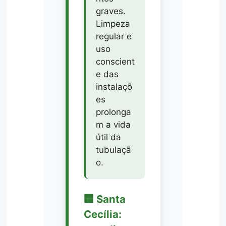
graves.
Limpeza
regular e
uso
conscient
e das
instalaçõ
es
prolonga
m a vida
útil da
tubulaçã
o.
🏢 Santa
Cecília: