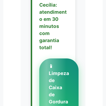
Cecília:
atendiment
o em 30
minutos
com
garantia
total!
📱
Limpeza
de
Caixa
de
Gordura