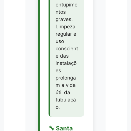
entupime
ntos
graves.
Limpeza
regular e
uso
conscient
e das
instalaçõ
es
prolonga
m a vida
útil da
tubulaçã
o.
🔧 Santa