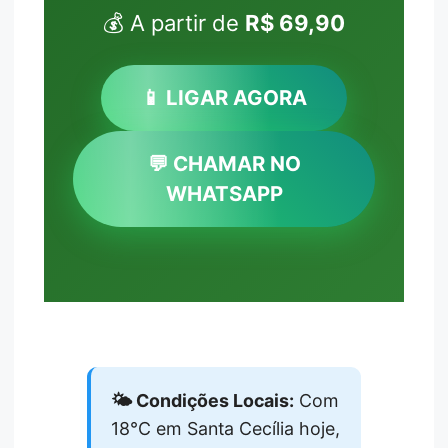
💰 A partir de
R$ 69,90
📱 LIGAR AGORA
💬 CHAMAR NO
WHATSAPP
🌤️ Condições Locais:
Com
18°C em Santa Cecília hoje,