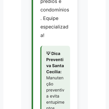
prédios e
condomínios
. Equipe
especializad
a!
💡 Dica
Preventi
va Santa
Cecília:
Manuten
ção
preventiv
a evita
entupime
ntos