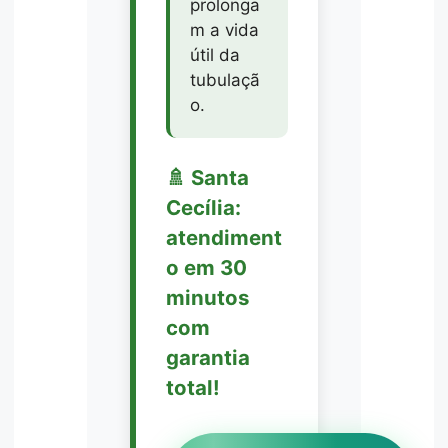
prolonga
m a vida
útil da
tubulaçã
o.
🚿 Santa
Cecília:
atendiment
o em 30
minutos
com
garantia
total!