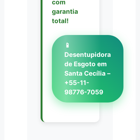
com
garantia
total!
📱
Desentupidora
de Esgoto em
Santa Cecília –
+55-11-
98776-7059